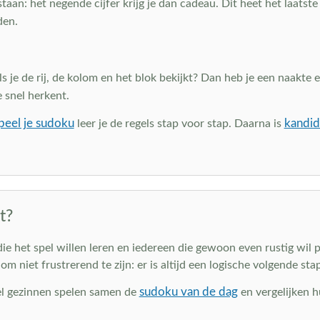
aan: het negende cijfer krijg je dan cadeau. Dit heet het laatste 
den.
als je de rij, de kolom en het blok bekijkt? Dan heb je een naakte
e snel herkent.
peel je sudoku
kandid
leer je de regels stap voor stap. Daarna is
t?
die het spel willen leren en iedereen die gewoon even rustig wil
niet frustrerend te zijn: er is altijd een logische volgende stap
sudoku van de dag
Veel gezinnen spelen samen de
en vergelijken h