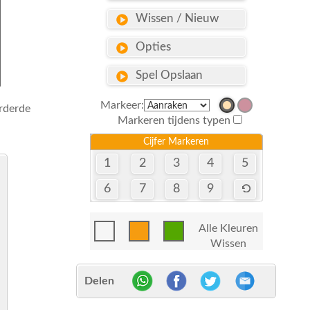
Wissen / Nieuw
Opties
Spel Opslaan
Markeer:
orderde
Markeren tijdens typen
Cijfer Markeren
1
2
3
4
5
6
7
8
9
Alle Kleuren
Wissen
Delen