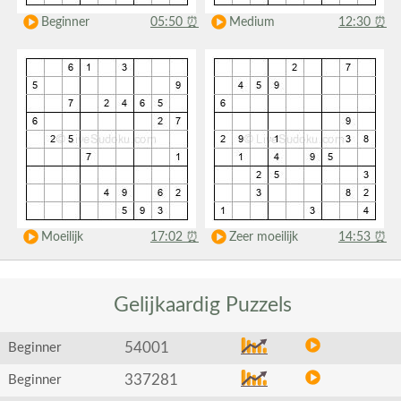
Beginner
05:50
⏰
Medium
12:30
⏰
Moeilijk
17:02
⏰
Zeer moeilijk
14:53
⏰
Gelijkaardig
Puzzels
54001
Beginner
337281
Beginner