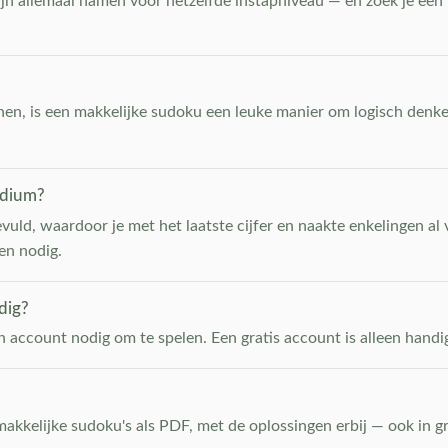
zijn allemaal namen voor hetzelfde instapniveau — en zoek je een 
nnen, is een makkelijke sudoku een leuke manier om logisch denke
edium?
evuld, waardoor je met het laatste cijfer en naakte enkelingen al 
en nodig.
dig?
n account nodig om te spelen. Een gratis account is alleen handig 
akkelijke sudoku's als PDF, met de oplossingen erbij — ook in g