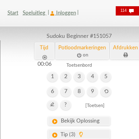
114
Start
Speluitleg
Inloggen
Sudoku Beginner
#151057
Tijd
Potloodmarkeringen
Afdrukken
on
00:07
Toetsenbord
1
2
3
4
5
6
7
8
9
?
[Toetsen]
Bekijk Oplossing
Tip (3)