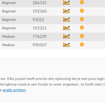
286335
Beginner
192360
Beginner
91022
Beginner
192351
Beginner
776239
Medium
990507
Medium
wser. Elke puzzel heeft precies één oplossing die je met pure logic
e terugknop maak je een foutje zo weer ongedaan. Je hoeft niet
gratis printen
ok
.