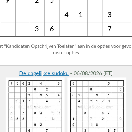
9
2
5
4
1
3
3
6
7
et "Kandidaten Opschrijven Toelaten" aan in de opties voor gev
raster opties
De dagelijkse sudoku
- 06/08/2026 (ET)