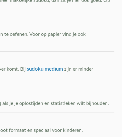
heel makkelijke sudoku, dan zit je hier ook goed. Op
n te oefenen. Voor op papier vind je ook
sudoku medium
ver komt. Bij
zijn er minder
als je je oplostijden en statistieken wilt bijhouden.
root formaat en speciaal voor kinderen.