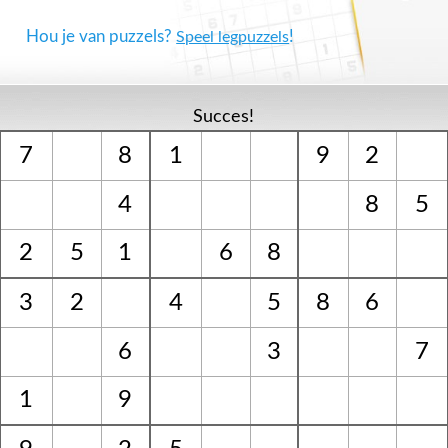
Hou je van puzzels?
!
Speel legpuzzels
Succes!
7
8
1
9
2
4
8
5
2
5
1
6
8
3
2
4
5
8
6
6
3
7
1
9