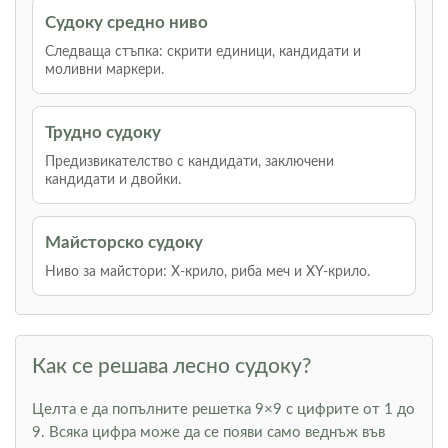
Судоку средно ниво
Следваща стъпка: скрити единици, кандидати и
моливни маркери.
Трудно судоку
Предизвикателство с кандидати, заключени
кандидати и двойки.
Майсторско судоку
Ниво за майстори: Х-крило, риба меч и XY-крило.
Как се решава лесно судоку?
Целта е да попълните решетка 9×9 с цифрите от 1 до
9. Всяка цифра може да се появи само веднъж във