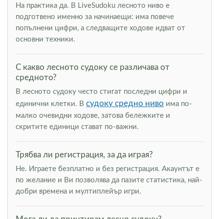
На практика да. В LiveSudoku лесното ниво е
подготвено именно за начинаещи: има повече
попълнени цифри, а следващите ходове идват от
основни техники.
С какво лесното судоку се различава от
средното?
В лесното судоку често стигат последни цифри и
судоку средно ниво
единични клетки. В
има по-
малко очевидни ходове, затова бележките и
скритите единици стават по-важни.
Трябва ли регистрация, за да играя?
Не. Играете безплатно и без регистрация. Акаунтът е
по желание и Ви позволява да пазите статистика, най-
добри времена и мултиплейър игри.