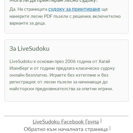
Мога ли да принтирам лесно судоку?
судоку за принтиране
Да. На страницата
ще
намерите лесни PDF пъзели с решения, включително
варианти за деца.
За LiveSudoku
LiveSudoku е основан през 2006 година от Хагай
Изенберг и от години предлага класическо судоку
онлайн безплатно. Играете без изтегляне и без
регистрация: от лесни пъзели за начинаещи до
майсторски предизвикателства за опитни играчи.
LiveSudoku Facebook Група
Обратно към началната страница