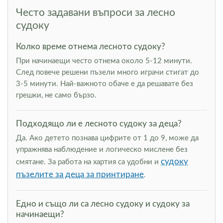
Често задавани въпроси за лесно
судоку
Колко време отнема лесното судоку?
При начинаещи често отнема около 5-12 минути.
След повече решени пъзели много играчи стигат до
3-5 минути. Най-важното обаче е да решавате без
грешки, не само бързо.
Подходящо ли е лесното судоку за деца?
Да. Ако детето познава цифрите от 1 до 9, може да
упражнява наблюдение и логическо мислене без
судоку
смятане. За работа на хартия са удобни и
пъзелите за деца за принтиране
.
Едно и също ли са лесно судоку и судоку за
начинаещи?