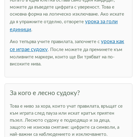
Когато в една клетка остава само един кандидат,
можете да въведете цифрата с увереност. Това е
основна форма на логическо изключване. Ако искате
урока за голи
да я упражните отделно, отворете
единици
.
урока как
Ако тепърва учите правилата, започнете с
се играе судоку
. После можете да преминете към
моливните маркери, които ще Ви трябват на по-
високите нива.
За кого е лесно судоку?
Това е ниво за хора, които учат правилата, връщат се
към играта след пауза или искат кратък приятен
пъзел. Лесното судоку е подходящо и за деца,
защото не изисква смятане: цифрите са символи, а
най-важни са наблюдението и изключването.