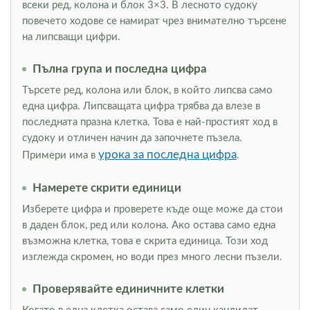
всеки ред, колона и блок 3×3. В лесното судоку
повечето ходове се намират чрез внимателно търсене
на липсващи цифри.
Пълна група и последна цифра
Търсете ред, колона или блок, в който липсва само
една цифра. Липсващата цифра трябва да влезе в
последната празна клетка. Това е най-простият ход в
судоку и отличен начин да започнете пъзела.
урока за последна цифра
Примери има в
.
Намерете скрити единици
Изберете цифра и проверете къде още може да стои
в даден блок, ред или колона. Ако остава само една
възможна клетка, това е скрита единица. Този ход
изглежда скромен, но води през много лесни пъзели.
Проверявайте единичните клетки