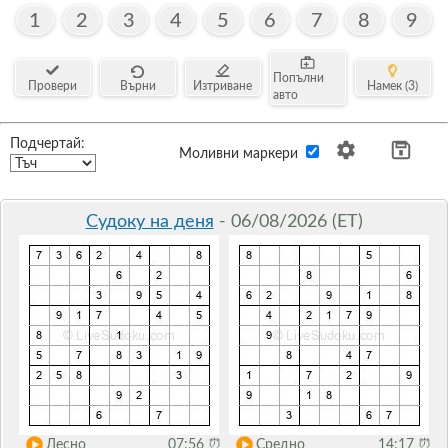
1
2
3
4
5
6
7
8
9
Попълни
Провери
Върни
Изтриване
Намек (3)
авто
Подчертай:
Моливни маркери
Судоку на деня
- 06/08/2026 (ET)
Лесно
07:56
⏰
Средно
14:17
⏰