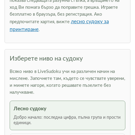
показва следващата разумна стъпка, а връщането на
ход Ви помага бързо да поправите грешка. Играете
безплатно в браузъра, без регистрация. Ако
лесно судоку за
предпочитате хартия, вижте
принтиране
.
Изберете ниво на судоку
Всяко ниво в LiveSudoku учи на различен начин на
мислене. Започнете там, където се чувствате уверени,
и минете нагоре, когато решавате пъзелите без
налучкване.
Лесно судоку
Добро начало: последна цифра, пълна група и прости
единици.