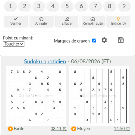
1
2
3
4
5
6
7
8
9
Vérifier
Annuler
Effacer
Remplir auto
Indice (3)
Point culminant:
Marques de crayon
Sudoku quotidien
- 06/08/2026 (ET)
Facile
08:11
⏰
Moyen
14:50
⏰