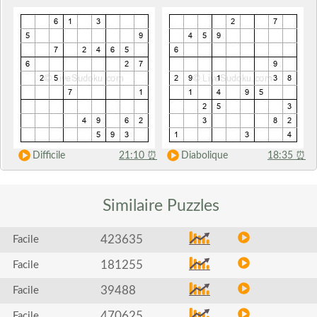
Difficile
21:10
⏰
Diabolique
18:35
⏰
Similaire
Puzzles
423635
Facile
181255
Facile
39488
Facile
470625
Facile