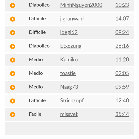
Diabolico
MinhNguyen2000
10:23
Difficile
jlgrunwald
14:07
Difficile
joegi62
09:24
Diabolico
Etxezuria
26:16
Medio
Kumiko
11:20
Medio
toastie
02:05
Medio
Naag73
09:59
Difficile
Strickzopf
12:40
Facile
missvet
35:44