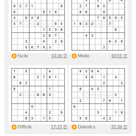
Facile
10:26
⏰
Medio
10:51
⏰
Difficile
17:23
⏰
Diabolico
31:36
⏰