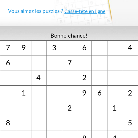
Vous aimez les puzzles ?
Casse-tête en ligne
Bonne chance!
7
9
3
6
4
6
7
4
2
1
9
6
2
2
1
8
5