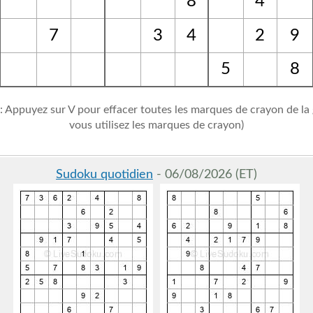
8
4
7
3
4
2
9
5
8
: Appuyez sur V pour effacer toutes les marques de crayon de la gr
vous utilisez les marques de crayon)
Sudoku quotidien
- 06/08/2026 (ET)