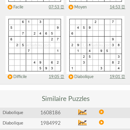
Facile
07:53
⏰
Moyen
14:53
⏰
Difficile
19:05
⏰
Diabolique
19:01
⏰
Similaire
Puzzles
1608186
Diabolique
1984992
Diabolique