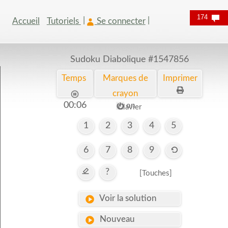
174
Accueil
Tutoriels
Se connecter
Sudoku Diabolique
#1547856
Temps
Marques de
Imprimer
crayon
00:06
on
Clavier
1
2
3
4
5
6
7
8
9
?
[Touches]
Voir la solution
Nouveau