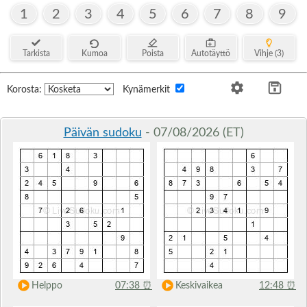
1
2
3
4
5
6
7
8
9
Tarkista
Kumoa
Poista
Autotäyttö
Vihje (3)
Korosta:
Kynämerkit
Päivän sudoku
- 07/08/2026 (ET)
Helppo
07:38
⏰
Keskivaikea
12:48
⏰