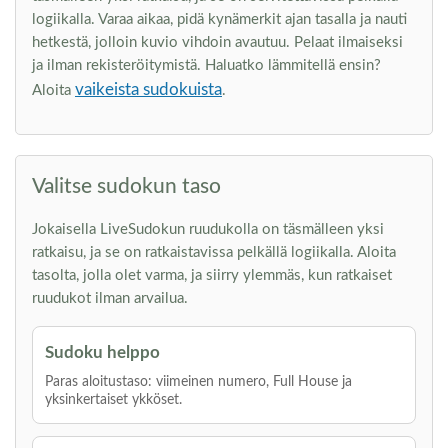
logiikalla. Varaa aikaa, pidä kynämerkit ajan tasalla ja nauti
hetkestä, jolloin kuvio vihdoin avautuu. Pelaat ilmaiseksi
ja ilman rekisteröitymistä. Haluatko lämmitellä ensin?
vaikeista sudokuista
Aloita
.
Valitse sudokun taso
Jokaisella LiveSudokun ruudukolla on täsmälleen yksi
ratkaisu, ja se on ratkaistavissa pelkällä logiikalla. Aloita
tasolta, jolla olet varma, ja siirry ylemmäs, kun ratkaiset
ruudukot ilman arvailua.
Sudoku helppo
Paras aloitustaso: viimeinen numero, Full House ja
yksinkertaiset ykköset.