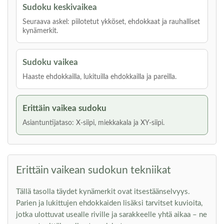
Sudoku keskivaikea
Seuraava askel: piilotetut ykköset, ehdokkaat ja rauhalliset
kynämerkit.
Sudoku vaikea
Haaste ehdokkailla, lukituilla ehdokkailla ja pareilla.
Erittäin vaikea sudoku
Asiantuntijataso: X-siipi, miekkakala ja XY-siipi.
Erittäin vaikean sudokun tekniikat
Tällä tasolla täydet kynämerkit ovat itsestäänselvyys.
Parien ja lukittujen ehdokkaiden lisäksi tarvitset kuvioita,
jotka ulottuvat usealle riville ja sarakkeelle yhtä aikaa – ne