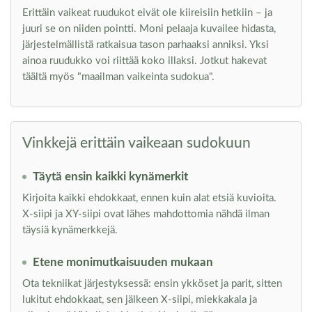
Erittäin vaikeat ruudukot eivät ole kiireisiin hetkiin – ja
juuri se on niiden pointti. Moni pelaaja kuvailee hidasta,
järjestelmällistä ratkaisua tason parhaaksi anniksi. Yksi
ainoa ruudukko voi riittää koko illaksi. Jotkut hakevat
täältä myös "maailman vaikeinta sudokua".
Vinkkejä erittäin vaikeaan sudokuun
Täytä ensin kaikki kynämerkit
Kirjoita kaikki ehdokkaat, ennen kuin alat etsiä kuvioita.
X-siipi ja XY-siipi ovat lähes mahdottomia nähdä ilman
täysiä kynämerkkejä.
Etene monimutkaisuuden mukaan
Ota tekniikat järjestyksessä: ensin ykköset ja parit, sitten
lukitut ehdokkaat, sen jälkeen X-siipi, miekkakala ja