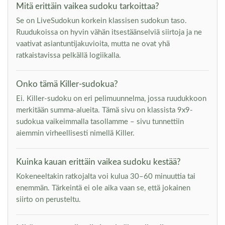
Mitä erittäin vaikea sudoku tarkoittaa?
Se on LiveSudokun korkein klassisen sudokun taso.
Ruudukoissa on hyvin vähän itsestäänselviä siirtoja ja ne
vaativat asiantuntijakuvioita, mutta ne ovat yhä
ratkaistavissa pelkällä logiikalla.
Onko tämä Killer-sudokua?
Ei. Killer-sudoku on eri pelimuunnelma, jossa ruudukkoon
merkitään summa-alueita. Tämä sivu on klassista 9x9-
sudokua vaikeimmalla tasollamme – sivu tunnettiin
aiemmin virheellisesti nimellä Killer.
Kuinka kauan erittäin vaikea sudoku kestää?
Kokeneeltakin ratkojalta voi kulua 30–60 minuuttia tai
enemmän. Tärkeintä ei ole aika vaan se, että jokainen
siirto on perusteltu.