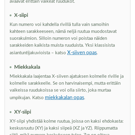
avaavat erittäin vaikeat ruudukot.
X-siipi
Kun numero voi kahdella rivillä tulla vain samoihin
kahteen sarakkeeseen, nämä neljä ruutua muodostavat
suorakulmion. Silloin numeron voi poistaa näiden
sarakkeiden kaikista muista ruuduista. Yksi klassisista
X-siiven opas
asiantuntijakuvioista – katso
.
Miekkakala
Miekkakala laajentaa X-siiven ajatuksen kolmelle riville ja
kolmelle sarakkeelle. Se on harvinaisempi, mutta erittäin
vaikeissa ruudukoissa se voi olla siirto, joka murtaa
miekkakalan opas
umpikujan. Katso
.
XY-siipi
XY-siipi yhdistää kolme ruutua, joissa on kaksi ehdokasta:
keskusruutu (XY) ja kaksi siipeä (XZ ja YZ). Riippumatta