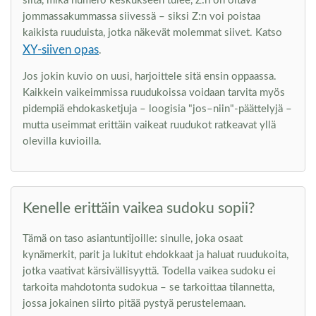
siitä, mikä numero keskukseen tulee, Z:n on oltava
jommassakummassa siivessä – siksi Z:n voi poistaa
kaikista ruuduista, jotka näkevät molemmat siivet. Katso
XY-siiven opas
.
Jos jokin kuvio on uusi, harjoittele sitä ensin oppaassa.
Kaikkein vaikeimmissa ruudukoissa voidaan tarvita myös
pidempiä ehdokasketjuja – loogisia "jos–niin"-päättelyjä –
mutta useimmat erittäin vaikeat ruudukot ratkeavat yllä
olevilla kuvioilla.
Kenelle erittäin vaikea sudoku sopii?
Tämä on taso asiantuntijoille: sinulle, joka osaat
kynämerkit, parit ja lukitut ehdokkaat ja haluat ruudukoita,
jotka vaativat kärsivällisyyttä. Todella vaikea sudoku ei
tarkoita mahdotonta sudokua – se tarkoittaa tilannetta,
jossa jokainen siirto pitää pystyä perustelemaan.