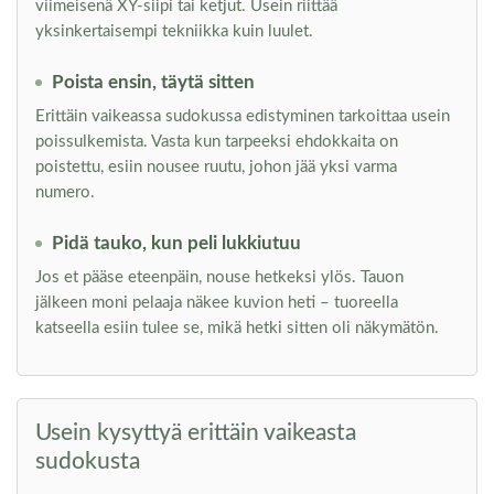
viimeisenä XY-siipi tai ketjut. Usein riittää
yksinkertaisempi tekniikka kuin luulet.
Poista ensin, täytä sitten
Erittäin vaikeassa sudokussa edistyminen tarkoittaa usein
poissulkemista. Vasta kun tarpeeksi ehdokkaita on
poistettu, esiin nousee ruutu, johon jää yksi varma
numero.
Pidä tauko, kun peli lukkiutuu
Jos et pääse eteenpäin, nouse hetkeksi ylös. Tauon
jälkeen moni pelaaja näkee kuvion heti – tuoreella
katseella esiin tulee se, mikä hetki sitten oli näkymätön.
Usein kysyttyä erittäin vaikeasta
sudokusta