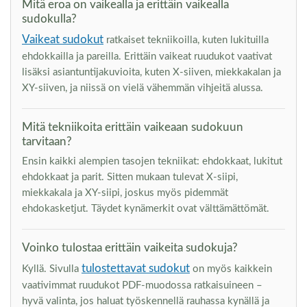
Mitä eroa on vaikealla ja erittäin vaikealla
sudokulla?
Vaikeat sudokut
ratkaiset tekniikoilla, kuten lukituilla
ehdokkailla ja pareilla. Erittäin vaikeat ruudukot vaativat
lisäksi asiantuntijakuvioita, kuten X-siiven, miekkakalan ja
XY-siiven, ja niissä on vielä vähemmän vihjeitä alussa.
Mitä tekniikoita erittäin vaikeaan sudokuun
tarvitaan?
Ensin kaikki alempien tasojen tekniikat: ehdokkaat, lukitut
ehdokkaat ja parit. Sitten mukaan tulevat X-siipi,
miekkakala ja XY-siipi, joskus myös pidemmät
ehdokasketjut. Täydet kynämerkit ovat välttämättömät.
Voinko tulostaa erittäin vaikeita sudokuja?
tulostettavat sudokut
Kyllä. Sivulla
on myös kaikkein
vaativimmat ruudukot PDF-muodossa ratkaisuineen –
hyvä valinta, jos haluat työskennellä rauhassa kynällä ja