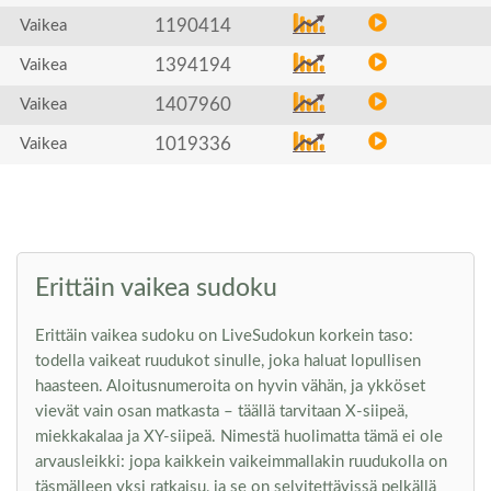
1190414
Vaikea
1394194
Vaikea
1407960
Vaikea
1019336
Vaikea
Erittäin vaikea sudoku
Erittäin vaikea sudoku on LiveSudokun korkein taso:
todella vaikeat ruudukot sinulle, joka haluat lopullisen
haasteen. Aloitusnumeroita on hyvin vähän, ja ykköset
vievät vain osan matkasta – täällä tarvitaan X-siipeä,
miekkakalaa ja XY-siipeä. Nimestä huolimatta tämä ei ole
arvausleikki: jopa kaikkein vaikeimmallakin ruudukolla on
täsmälleen yksi ratkaisu, ja se on selvitettävissä pelkällä