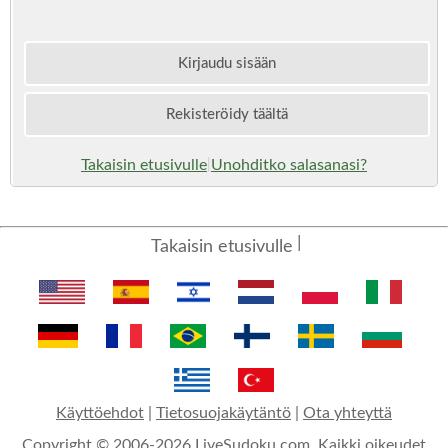
Kirjaudu sisään
Rekisteröidy täältä
Takaisin etusivulle
Unohditko salasanasi?
|
Takaisin etusivulle
Käyttöehdot
|
Tietosuojakäytäntö
|
Ota yhteyttä
Copyright © 2006-2026 LiveSudoku.com. Kaikki oikeudet