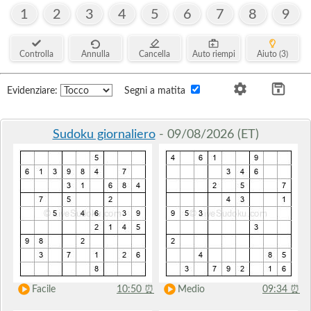
1
2
3
4
5
6
7
8
9
Controlla
Annulla
Cancella
Auto riempi
Aiuto (3)
Evidenziare:
Segni a matita
Sudoku giornaliero
- 09/08/2026 (ET)
Facile
10:50
⏰
Medio
09:34
⏰