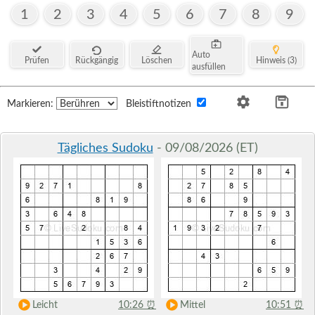
1
2
3
4
5
6
7
8
9
Auto
Prüfen
Rückgängig
Löschen
Hinweis (3)
ausfüllen
Markieren:
Bleistiftnotizen
Tägliches Sudoku
- 09/08/2026 (ET)
Leicht
10:26
⏰
Mittel
10:51
⏰