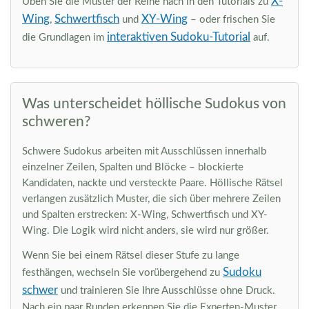
X-
Üben Sie die Muster der Reihe nach in den Tutorials zu
Wing
Schwertfisch
XY-Wing
,
und
– oder frischen Sie
interaktiven Sudoku-Tutorial
die Grundlagen im
auf.
Was unterscheidet höllische Sudokus von
schweren?
Schwere Sudokus arbeiten mit Ausschlüssen innerhalb
einzelner Zeilen, Spalten und Blöcke – blockierte
Kandidaten, nackte und versteckte Paare. Höllische Rätsel
verlangen zusätzlich Muster, die sich über mehrere Zeilen
und Spalten erstrecken: X-Wing, Schwertfisch und XY-
Wing. Die Logik wird nicht anders, sie wird nur größer.
Wenn Sie bei einem Rätsel dieser Stufe zu lange
Sudoku
festhängen, wechseln Sie vorübergehend zu
schwer
und trainieren Sie Ihre Ausschlüsse ohne Druck.
Nach ein paar Runden erkennen Sie die Experten-Muster