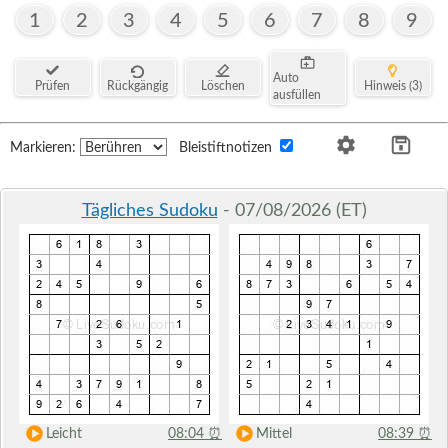
1
2
3
4
5
6
7
8
9
Auto
Prüfen
Rückgängig
Löschen
Hinweis (3)
ausfüllen
Markieren:
Bleistiftnotizen
Tägliches Sudoku
- 07/08/2026 (ET)
Leicht
08:04
⏰
Mittel
08:39
⏰