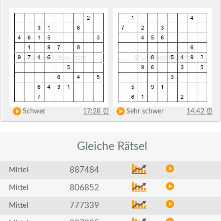
Schwer
17:28
⏰
Sehr schwer
14:42
⏰
Gleiche
Rätsel
887484
Mittel
806852
Mittel
777339
Mittel