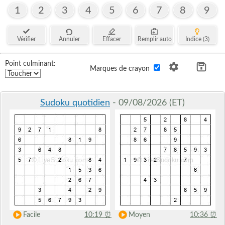
1
2
3
4
5
6
7
8
9
Vérifier
Annuler
Effacer
Remplir auto
Indice (3)
Point culminant:
Marques de crayon
Sudoku quotidien
- 09/08/2026 (ET)
Facile
10:19
⏰
Moyen
10:36
⏰