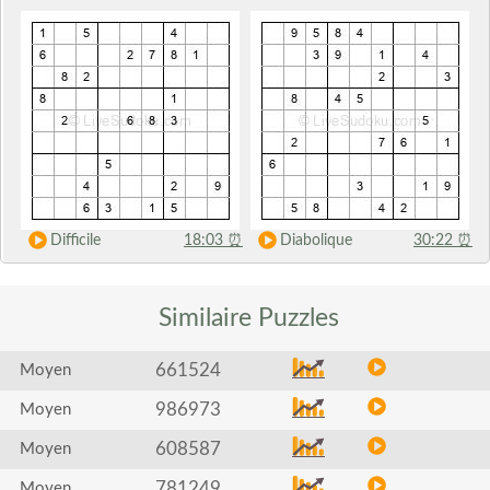
Difficile
18:03
⏰
Diabolique
30:22
⏰
Similaire
Puzzles
661524
Moyen
986973
Moyen
608587
Moyen
781249
Moyen