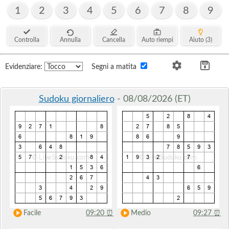
1
2
3
4
5
6
7
8
9
Controlla
Annulla
Cancella
Auto riempi
Aiuto (3)
Evidenziare:
Segni a matita
Sudoku giornaliero
- 08/08/2026 (ET)
Facile
09:20
⏰
Medio
09:27
⏰