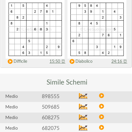
Difficile
15:50
⏰
Diabolico
24:16
⏰
Simile
Schemi
898555
Medio
509685
Medio
608275
Medio
682075
Medio