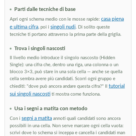
Parti dalle tecniche di base
casa piena
Apri ogni schema medio con le mosse rapide:
e ultima cifra
singoli nudi
, poi i
. Di solito queste
tecniche ti portano attraverso la prima parte della griglia.
Trova i singoli nascosti
Il livello medio introduce il singolo nascosto (Hidden
Single): una cifra che, dentro una riga, una colonna o un
blocco 3×3, può stare in una sola cella — anche se quella
cella sembra avere più candidati. Scorri ogni gruppo e
tutorial
chiediti: "dove può ancora andare questa cifra?" Il
sui singoli nascosti
ti mostra come funziona.
Usa i segni a matita con metodo
segni a matita
Con i
annoti quali candidati sono ancora
possibili in una cella. Non serve marcare ogni cella vuota:
scrivi dove lo schema si inceppa e cancella i candidati man