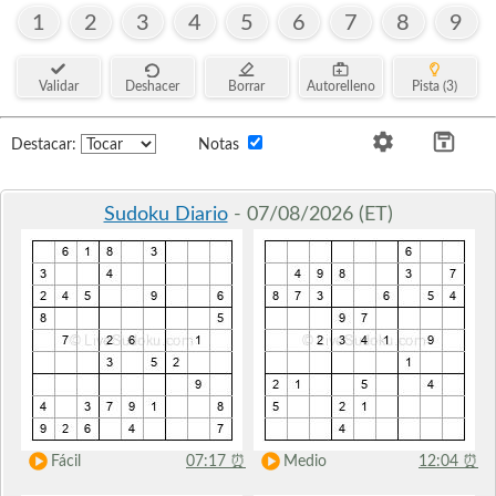
1
2
3
4
5
6
7
8
9
Validar
Deshacer
Borrar
Autorelleno
Pista (3)
Destacar:
Notas
Sudoku Diario
- 07/08/2026 (ET)
Fácil
07:17
⏰
Medio
12:04
⏰