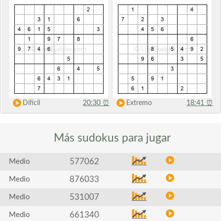
Difícil
20:30
⏰
Extremo
18:41
⏰
Más sudokus
para jugar
577062
Medio
876033
Medio
531007
Medio
661340
Medio