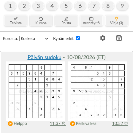
1
2
3
4
5
6
7
8
9
Tarkista
Kumoa
Poista
Autotäyttö
Vihje (3)
Korosta:
Kynämerkit
Päivän sudoku
- 10/08/2026 (ET)
Helppo
11:37
⏰
Keskivaikea
10:52
⏰