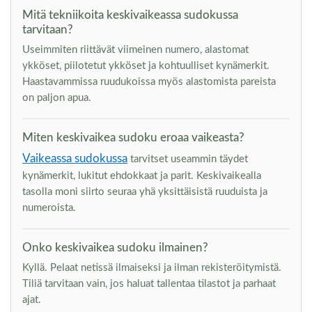
Mitä tekniikoita keskivaikeassa sudokussa
tarvitaan?
Useimmiten riittävät viimeinen numero, alastomat
ykköset, piilotetut ykköset ja kohtuulliset kynämerkit.
Haastavammissa ruudukoissa myös alastomista pareista
on paljon apua.
Miten keskivaikea sudoku eroaa vaikeasta?
Vaikeassa sudokussa
tarvitset useammin täydet
kynämerkit, lukitut ehdokkaat ja parit. Keskivaikealla
tasolla moni siirto seuraa yhä yksittäisistä ruuduista ja
numeroista.
Onko keskivaikea sudoku ilmainen?
Kyllä. Pelaat netissä ilmaiseksi ja ilman rekisteröitymistä.
Tiliä tarvitaan vain, jos haluat tallentaa tilastot ja parhaat
ajat.