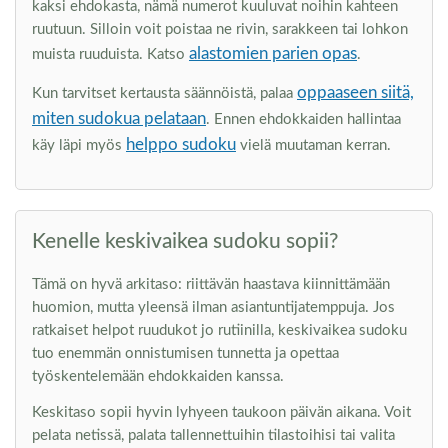
kaksi ehdokasta, nämä numerot kuuluvat noihin kahteen
ruutuun. Silloin voit poistaa ne rivin, sarakkeen tai lohkon
alastomien parien opas
muista ruuduista. Katso
.
oppaaseen siitä,
Kun tarvitset kertausta säännöistä, palaa
miten sudokua pelataan
. Ennen ehdokkaiden hallintaa
helppo sudoku
käy läpi myös
vielä muutaman kerran.
Kenelle keskivaikea sudoku sopii?
Tämä on hyvä arkitaso: riittävän haastava kiinnittämään
huomion, mutta yleensä ilman asiantuntijatemppuja. Jos
ratkaiset helpot ruudukot jo rutiinilla, keskivaikea sudoku
tuo enemmän onnistumisen tunnetta ja opettaa
työskentelemään ehdokkaiden kanssa.
Keskitaso sopii hyvin lyhyeen taukoon päivän aikana. Voit
pelata netissä, palata tallennettuihin tilastoihisi tai valita