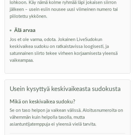
lohkoon. Käy nämä kolme ryhmää läpi jokaisen siirron
jälkeen – usein esiin nousee uusi viimeinen numero tai
piilotettu ykkönen.
Älä arvaa
Jos et ole varma, odota. Jokainen LiveSudokun
keskivaikea sudoku on ratkaistavissa loogisesti, ja
satunnainen siirto tekee virheen korjaamisesta yleensä
vaikeampaa.
Usein kysyttyä keskivaikeasta sudokusta
Mikä on keskivaikea sudoku?
Se on taso helpon ja vaikean välissä. Aloitusnumeroita on
vähemmän kuin helpolla tasolla, mutta
asiantuntijatemppuja ei yleensä vielä tarvita.