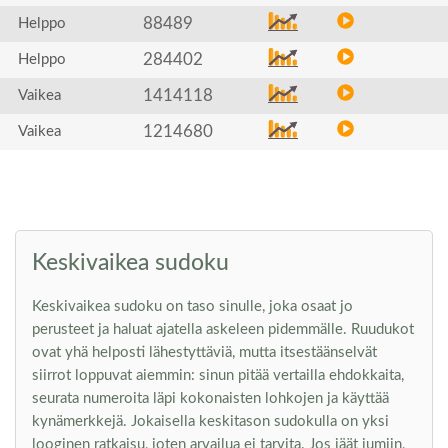
88489
Helppo
284402
Helppo
1414118
Vaikea
1214680
Vaikea
Keskivaikea sudoku
Keskivaikea sudoku on taso sinulle, joka osaat jo
perusteet ja haluat ajatella askeleen pidemmälle. Ruudukot
ovat yhä helposti lähestyttäviä, mutta itsestäänselvät
siirrot loppuvat aiemmin: sinun pitää vertailla ehdokkaita,
seurata numeroita läpi kokonaisten lohkojen ja käyttää
kynämerkkejä. Jokaisella keskitason sudokulla on yksi
looginen ratkaisu, joten arvailua ei tarvita. Jos jäät jumiin,