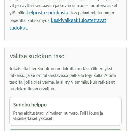
vihje näyttää seuraavan järkevän siirron – luonteva askel
helposta sudokusta
ylöspäin
. Jos pelaat mieluummin
keskivaikeat tulostettavat
paperilla, katso myös
sudokut
.
Valitse sudokun taso
Jokaisella LiveSudokun ruudukolla on täsmälleen yksi
ratkaisu, ja se on ratkaistavissa pelkällä logiikalla. Aloita
tasolta, jolla olet varma, ja siirry ylemmäs, kun ratkaiset
ruudukot ilman arvailua.
Sudoku helppo
Paras aloitustaso: viimeinen numero, Full House ja
yksinkertaiset ykköset.