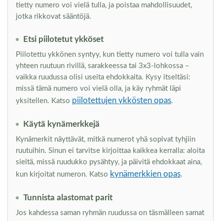
tietty numero voi vielä tulla, ja poistaa mahdollisuudet,
jotka rikkovat sääntöjä.
Etsi piilotetut ykköset
Piilotettu ykkönen syntyy, kun tietty numero voi tulla vain
yhteen ruutuun rivillä, sarakkeessa tai 3x3-lohkossa –
vaikka ruudussa olisi useita ehdokkaita. Kysy itseltäsi:
missä tämä numero voi vielä olla, ja käy ryhmät läpi
piilotettujen ykkösten opas
yksitellen. Katso
.
Käytä kynämerkkejä
Kynämerkit näyttävät, mitkä numerot yhä sopivat tyhjiin
ruutuihin. Sinun ei tarvitse kirjoittaa kaikkea kerralla: aloita
sieltä, missä ruudukko pysähtyy, ja päivitä ehdokkaat aina,
kynämerkkien opas
kun kirjoitat numeron. Katso
.
Tunnista alastomat parit
Jos kahdessa saman ryhmän ruudussa on täsmälleen samat