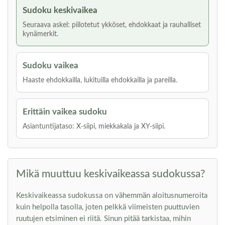
Sudoku keskivaikea
Seuraava askel: piilotetut ykköset, ehdokkaat ja rauhalliset
kynämerkit.
Sudoku vaikea
Haaste ehdokkailla, lukituilla ehdokkailla ja pareilla.
Erittäin vaikea sudoku
Asiantuntijataso: X-siipi, miekkakala ja XY-siipi.
Mikä muuttuu keskivaikeassa sudokussa?
Keskivaikeassa sudokussa on vähemmän aloitusnumeroita
kuin helpolla tasolla, joten pelkkä viimeisten puuttuvien
ruutujen etsiminen ei riitä. Sinun pitää tarkistaa, mihin