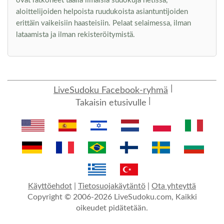
ovat ratkoneet täällä ilmaisia sudokuja netissä,
aloittelijoiden helpoista ruudukoista asiantuntijoiden
erittäin vaikeisiin haasteisiin. Pelaat selaimessa, ilman
lataamista ja ilman rekisteröitymistä.
LiveSudoku Facebook-ryhmä
Takaisin etusivulle
Käyttöehdot
|
Tietosuojakäytäntö
|
Ota yhteyttä
Copyright © 2006-2026 LiveSudoku.com, Kaikki
oikeudet pidätetään.