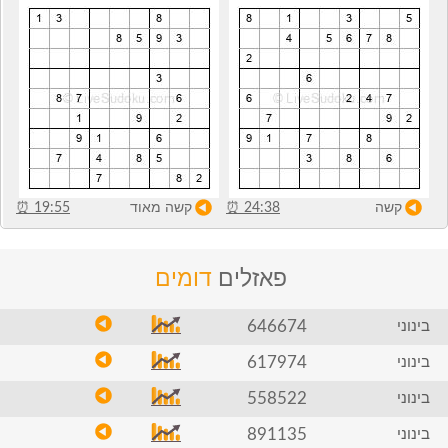
קשה
24:38
⏰
קשה מאוד
19:55
⏰
פאזלים
דומים
646674
בינוני
617974
בינוני
558522
בינוני
891135
בינוני