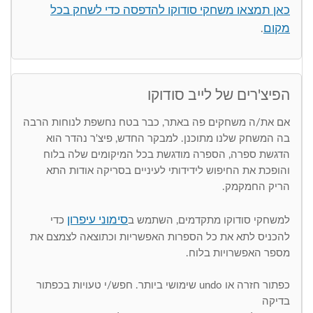
כאן תמצאו משחקי סודוקו להדפסה כדי לשחק בכל
מקום
.
הפיצ'רים של לייב סודוקו
אם את/ה משחקים פה באתר, כבר בטח נחשפת לנוחות הרבה
בה המשחק שלנו מתוכנן. למבקר החדש, פיצ'ר נהדר הוא
הדגשת ספרה, הספרה מודגשת בכל המיקומים שלה בלוח
והופכת את החיפוש לידידותי לעיניים בסריקה אודות התא
הריק החמקמק.
סימוני עיפרון
למשחקי סודוקו מתקדמים, השתמש ב
כדי
להכניס לתא את כל הספרות האפשריות וכתוצאה לצמצם את
מספר האפשרויות בלוח.
כפתור חזרה או undo שימושי ביותר. חפש/י טעויות בכפתור
בדיקה