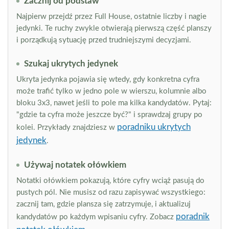
Zacznij od podstaw
Najpierw przejdź przez Full House, ostatnie liczby i nagie
jedynki. Te ruchy zwykle otwierają pierwszą część planszy
i porządkują sytuację przed trudniejszymi decyzjami.
Szukaj ukrytych jedynek
Ukryta jedynka pojawia się wtedy, gdy konkretna cyfra
może trafić tylko w jedno pole w wierszu, kolumnie albo
bloku 3x3, nawet jeśli to pole ma kilka kandydatów. Pytaj:
"gdzie ta cyfra może jeszcze być?" i sprawdzaj grupy po
poradniku ukrytych
kolei. Przykłady znajdziesz w
jedynek
.
Używaj notatek ołówkiem
Notatki ołówkiem pokazują, które cyfry wciąż pasują do
pustych pól. Nie musisz od razu zapisywać wszystkiego:
zacznij tam, gdzie plansza się zatrzymuje, i aktualizuj
poradnik
kandydatów po każdym wpisaniu cyfry. Zobacz