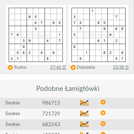
Trudne
27:42
⏰
Diabelskie
23:38
⏰
Podobne
Łamigłówki
986713
Średnie
721729
Średnie
682243
Średnie