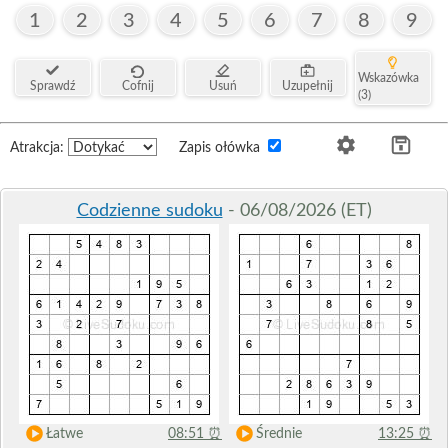
1
2
3
4
5
6
7
8
9
Wskazówka
Sprawdź
Cofnij
Usuń
Uzupełnij
(3)
Atrakcja:
Zapis ołówka
Codzienne sudoku
- 06/08/2026 (ET)
Łatwe
08:51
⏰
Średnie
13:25
⏰