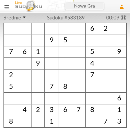
Nowa Gra
Średnie
Sudoku #583189
00:10
6
2
9
5
7
6
1
5
9
9
4
2
7
5
7
8
6
4
2
3
6
7
8
1
8
1
7
3