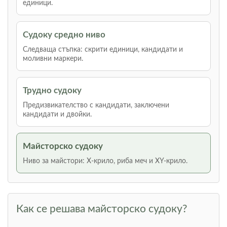
единици.
Судоку средно ниво
Следваща стъпка: скрити единици, кандидати и
моливни маркери.
Трудно судоку
Предизвикателство с кандидати, заключени
кандидати и двойки.
Майсторско судоку
Ниво за майстори: Х-крило, риба меч и XY-крило.
Как се решава майсторско судоку?