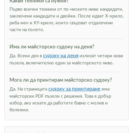
Какви техники са нужни?
Първо всички техники от по-ниските нива: кандидати,
заключени кандидати и двойки. После идват Х-крило,
риба меч и XY-крило, които свързват отдалечени
части на полето.
Има ли майсторско судоку на деня?
судоку на деня
Да. Всеки ден в
излизат четири нови
пъзела, включително един за майсторското ниво.
Мога ли да принтирам майсторско судоку?
судоку за принтиране
Да. На страницата
има
майсторски PDF пъзели с решения. Това е добър
избор, ако искате да работите бавно с молив и
бележки.