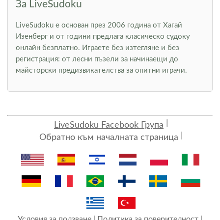
За LiveSudoku
LiveSudoku е основан през 2006 година от Хагай
Изенберг и от години предлага класическо судоку
онлайн безплатно. Играете без изтегляне и без
регистрация: от лесни пъзели за начинаещи до
майсторски предизвикателства за опитни играчи.
LiveSudoku Facebook Група
Обратно към началната страница
Условия за ползване
|
Политика за поверителност
|