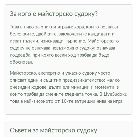
За кого е майсторско судоку?
Това е ниво за опитни играчи: хора, които познават
бележките, двойките, заключените кандидати и
искат пъзели, изискващи търпение. Майсторското
судоку не означава невъзможно судоку; означава
подредба, при която всеки ход трябва да бъде
обоснован.
Майсторско, експертно и ужасно судоку често
описват един и същ тип предизвикателство: малко
очевидни ходове, дълги елиминации и моменти, в
които трябва да смените гледната точка. В LiveSudoku
това е най-високото от 10-те вътрешни нива на игра.
Съвети за майсторско судоку