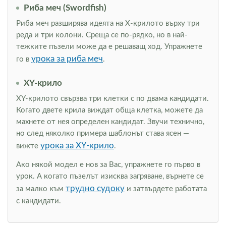
Риба меч (Swordfish)
Риба меч разширява идеята на Х-крилото върху три
реда и три колони. Среща се по-рядко, но в най-
тежките пъзели може да е решаващ ход. Упражнете
урока за риба меч
го в
.
XY-крило
XY-крилото свързва три клетки с по двама кандидати.
Когато двете крила виждат обща клетка, можете да
махнете от нея определен кандидат. Звучи технично,
но след няколко примера шаблонът става ясен —
урока за XY-крило
вижте
.
Ако някой модел е нов за Вас, упражнете го първо в
урок. А когато пъзелът изисква загряване, върнете се
трудно судоку
за малко към
и затвърдете работата
с кандидати.