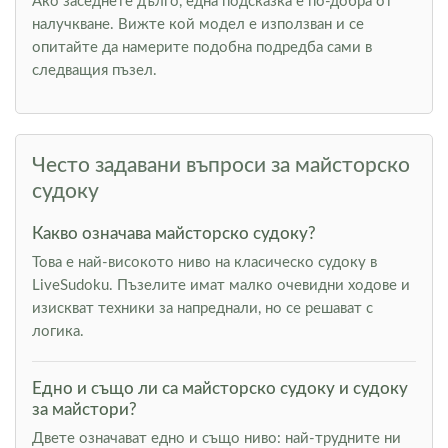
Ако заседнете дълго, една подсказка е по-добра от
налучкване. Вижте кой модел е използван и се
опитайте да намерите подобна подредба сами в
следващия пъзел.
Често задавани въпроси за майсторско
судоку
Какво означава майсторско судоку?
Това е най-високото ниво на класическо судоку в
LiveSudoku. Пъзелите имат малко очевидни ходове и
изискват техники за напреднали, но се решават с
логика.
Едно и също ли са майсторско судоку и судоку
за майстори?
Двете означават едно и също ниво: най-трудните ни