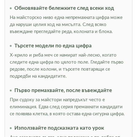
Обновявайте бележките след всеки ход
На майсторско ниво една непремахната цифра може
да наруши целия ход на мисълта. След всяко
въвеждане прегледайте реда, колоната и блока.
Търсете модели по една цифра
Х-крило и риба меч се намират най-лесно, когато
следите една цифра по цялото поле. Гледайте първо
редове, после колони, и търсете повтарящи се
подредби на кандидатите.
Първо премахвайте, после въвеждайте
При судоку за майстори напредъкът често е
елиминация. Едва след серия премахнати кандидати
се появява клетка, в която остава една сигурна цифра.
Използвайте подсказката като урок