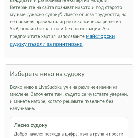
кандидати и разпознавате експертни модели.
Ветераните на сайта познават нивото и под старото
му име „ужасно судоку“. Името описва трудността, но
не променя правилата: играете класическа решетка
9×9, онлайн безплатно и без регистрация. Ако
майсторски
предпочитате хартия, използвайте
судоку пъзели за принтиране
.
Изберете ниво на судоку
Всяко ниво в LiveSudoku учи на различен начин на
мислене. Започнете там, където се чувствате уверени,
и минете нагоре, когато решавате пъзелите без
налучкване.
Лесно судоку
Добро начало: последна цифра, пълна група и прости