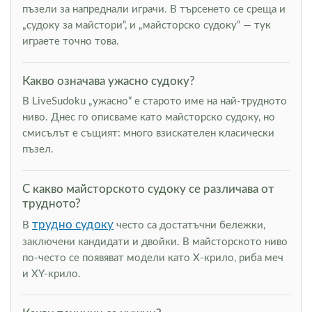
пъзели за напреднали играчи. В търсенето се среща и
„судоку за майстори“, и „майсторско судоку“ — тук
играете точно това.
Какво означава ужасно судоку?
В LiveSudoku „ужасно“ е старото име на най-трудното
ниво. Днес го описваме като майсторско судоку, но
смисълът е същият: много взискателен класически
пъзел.
С какво майсторското судоку се различава от
трудното?
трудно судоку
В
често са достатъчни бележки,
заключени кандидати и двойки. В майсторското ниво
по-често се появяват модели като Х-крило, риба меч
и XY-крило.