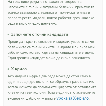
На това ниво редът е по-важен от скоростта.
Започнете с пълни и актуални бележки, премахнете
всичко възможно с техники от по-ниските нива и
после търсете модели, които работят през няколко
реда и колони едновременно.
Започнете с точни кандидати
Преди да търсите експертни модели, уверете се, че
бележките са пълни и чисти. Х-крило или риба меч
работи само когато картата на кандидатите е вярна.
Един грешен кандидат може да скрие решението.
Х-крило
Ако дадена цифра в два реда може да стои само в
едни и същи две колони, се образува правоъгълник.
Тогава можете да премахнете цифрата от останалите
клетки на тези колони. Това е един от класическите
урока за Х-крило
експертни шаблони — вижте
.