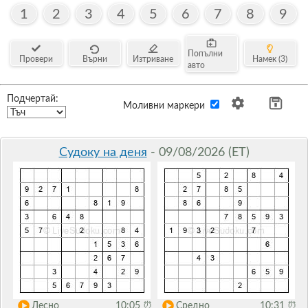
1
2
3
4
5
6
7
8
9
Попълни
Провери
Върни
Изтриване
Намек (3)
авто
Подчертай:
Моливни маркери
Судоку на деня
- 09/08/2026 (ET)
Лесно
10:05
⏰
Средно
10:31
⏰