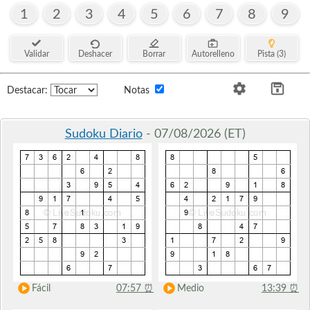
1
2
3
4
5
6
7
8
9
Validar
Deshacer
Borrar
Autorelleno
Pista (3)
Destacar:
Notas
Sudoku Diario
- 07/08/2026 (ET)
Fácil
07:57
⏰
Medio
13:39
⏰