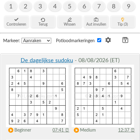
1
2
3
4
5
6
7
8
9
Controleren
Terug
Wissen
Aut invullen
Tip (3)
Markeer:
Potloodmarkeringen
De dagelijkse sudoku
- 08/08/2026 (ET)
Beginner
07:41
⏰
Medium
12:37
⏰