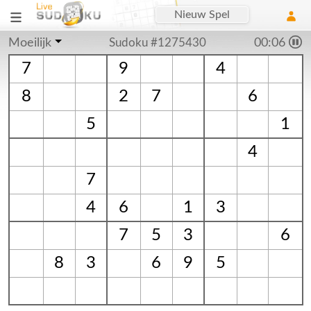
Nieuw Spel
Moeilijk
Sudoku #1275430
00:07
7
9
4
8
2
7
6
5
1
4
7
4
6
1
3
7
5
3
6
8
3
6
9
5