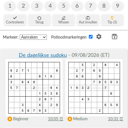
1
2
3
4
5
6
7
8
9
Controleren
Terug
Wissen
Aut invullen
Tip (3)
Markeer:
Potloodmarkeringen
De dagelijkse sudoku
- 09/08/2026 (ET)
Beginner
10:05
⏰
Medium
10:31
⏰