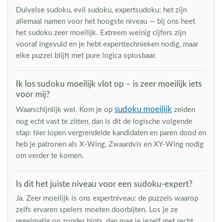
Duivelse sudoku, evil sudoku, expertsudoku: het zijn
allemaal namen voor het hoogste niveau — bij ons heet
het sudoku zeer moeilijk. Extreem weinig cijfers zijn
vooraf ingevuld en je hebt experttechnieken nodig, maar
elke puzzel blijft met pure logica oplosbaar.
Ik los sudoku moeilijk vlot op – is zeer moeilijk iets
voor mij?
sudoku moeilijk
Waarschijnlijk wel. Kom je op
zelden
nog echt vast te zitten, dan is dit de logische volgende
stap: hier lopen vergrendelde kandidaten en paren dood en
heb je patronen als X-Wing, Zwaardvis en XY-Wing nodig
om verder te komen.
Is dit het juiste niveau voor een sudoku-expert?
Ja. Zeer moeilijk is ons expertniveau: de puzzels waarop
zelfs ervaren spelers moeten doorbijten. Los je ze
regelmatig op zonder hints, dan mag je jezelf met recht