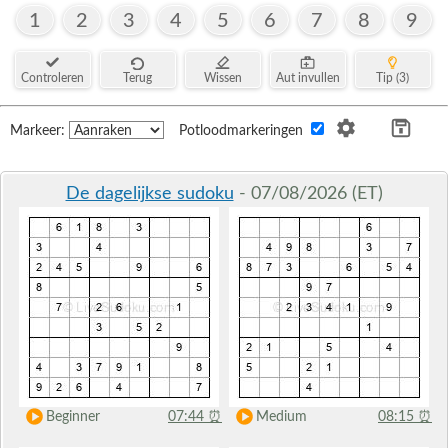
1
2
3
4
5
6
7
8
9
Controleren
Terug
Wissen
Aut invullen
Tip (3)
Markeer:
Potloodmarkeringen
De dagelijkse sudoku
- 07/08/2026 (ET)
Beginner
07:44
⏰
Medium
08:15
⏰