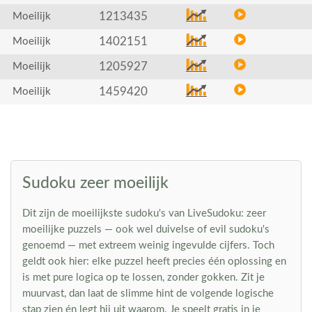
1213435
Moeilijk
1402151
Moeilijk
1205927
Moeilijk
1459420
Moeilijk
Sudoku zeer moeilijk
Dit zijn de moeilijkste sudoku's van LiveSudoku: zeer
moeilijke puzzels — ook wel duivelse of evil sudoku's
genoemd — met extreem weinig ingevulde cijfers. Toch
geldt ook hier: elke puzzel heeft precies één oplossing en
is met pure logica op te lossen, zonder gokken. Zit je
muurvast, dan laat de slimme hint de volgende logische
stap zien én legt hij uit waarom. Je speelt gratis in je