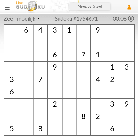
Nieuw Spel
Zeer moeilijk
Sudoku #1754671
00:08
6
4
3
1
9
6
7
1
9
1
3
3
7
4
2
6
2
3
9
8
2
5
8
6