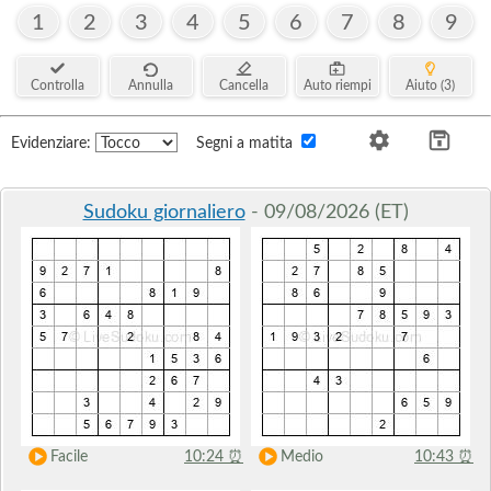
1
2
3
4
5
6
7
8
9
Controlla
Annulla
Cancella
Auto riempi
Aiuto (3)
Evidenziare:
Segni a matita
Sudoku giornaliero
- 09/08/2026 (ET)
Facile
10:24
⏰
Medio
10:43
⏰