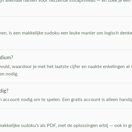
zijn allemaal namen voor hetzelfde instapniveau — en zoek je een 
nnen, is een makkelijke sudoku een leuke manier om logisch denke
edium?
evuld, waardoor je met het laatste cijfer en naakte enkelingen al 
en nodig.
dig?
n account nodig om te spelen. Een gratis account is alleen handig 
akkelijke sudoku's als PDF, met de oplossingen erbij — ook in g