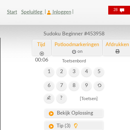
28
Start
Speluitleg
Inloggen
Sudoku Beginner
#453958
Tijd
Potloodmarkeringen
Afdrukken
on
00:06
Toetsenbord
1
2
3
4
5
6
7
8
9
?
[Toetsen]
Bekijk Oplossing
Tip (3)