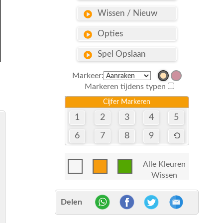
Wissen / Nieuw
Opties
Spel Opslaan
Markeer:
Markeren tijdens typen
Cijfer Markeren
1
2
3
4
5
6
7
8
9
Alle Kleuren
Wissen
Delen