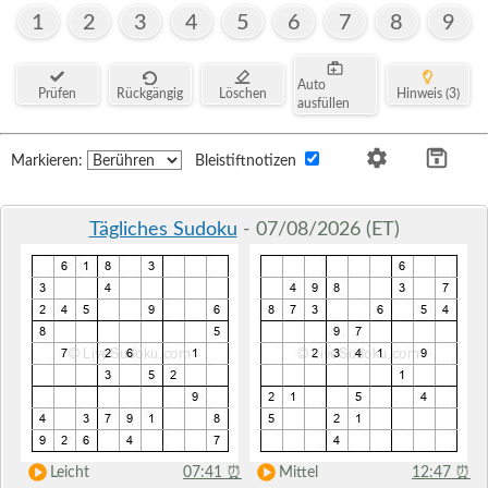
1
2
3
4
5
6
7
8
9
Auto
Prüfen
Rückgängig
Löschen
Hinweis (3)
ausfüllen
Markieren:
Bleistiftnotizen
Tägliches Sudoku
- 07/08/2026 (ET)
Leicht
07:41
⏰
Mittel
12:47
⏰