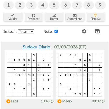
1
2
3
4
5
6
7
8
9
Validar
Deshacer
Borrar
Autorelleno
Pista (3)
Destacar:
Notas
Sudoku Diario
- 09/08/2026 (ET)
Fácil
10:48
⏰
Medio
08:32
⏰