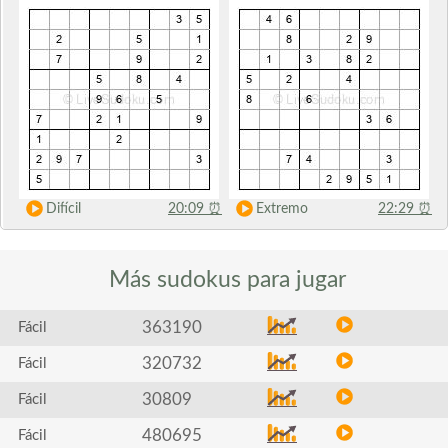
Difícil
20:09
⏰
Extremo
22:29
⏰
Más sudokus
para jugar
363190
Fácil
320732
Fácil
30809
Fácil
480695
Fácil