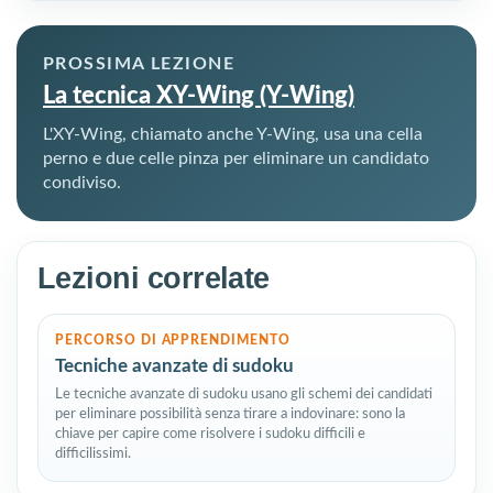
PROSSIMA LEZIONE
La tecnica XY-Wing (Y-Wing)
L'XY-Wing, chiamato anche Y-Wing, usa una cella
perno e due celle pinza per eliminare un candidato
condiviso.
Lezioni correlate
PERCORSO DI APPRENDIMENTO
Tecniche avanzate di sudoku
Le tecniche avanzate di sudoku usano gli schemi dei candidati
per eliminare possibilità senza tirare a indovinare: sono la
chiave per capire come risolvere i sudoku difficili e
difficilissimi.