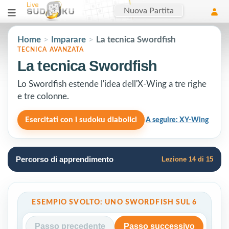
Nuova Partita
Home
Imparare
La tecnica Swordfish
>
>
TECNICA AVANZATA
La tecnica Swordfish
Lo Swordfish estende l'idea dell'X-Wing a tre righe
e tre colonne.
Esercitati con i sudoku diabolici
A seguire: XY-Wing
Percorso di apprendimento
Lezione 14 di 15
ESEMPIO SVOLTO: UNO SWORDFISH SUL 6
Passo precedente
Passo successivo