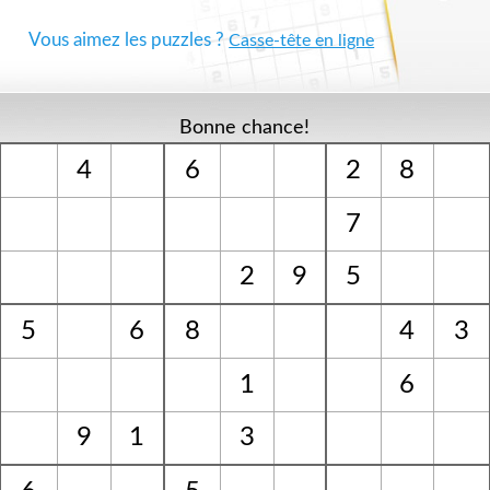
Vous aimez les puzzles ?
Casse-tête en ligne
Bonne chance!
4
6
2
8
7
2
9
5
5
6
8
4
3
1
6
9
1
3