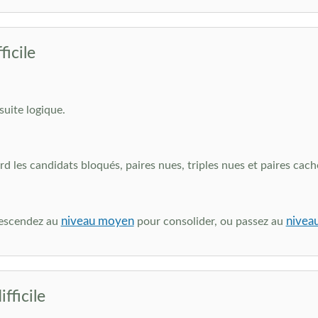
icile
suite logique.
les candidats bloqués, paires nues, triples nues et paires cach
niveau moyen
nivea
edescendez au
pour consolider, ou passez au
fficile