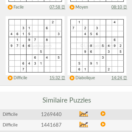
Facile
07:58
⏰
Moyen
08:10
⏰
Difficile
15:32
⏰
Diabolique
14:24
⏰
Similaire
Puzzles
1269440
Difficile
1441687
Difficile