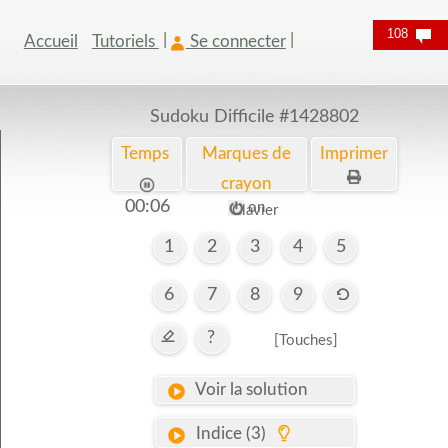
108
Accueil
Tutoriels
Se connecter
Sudoku Difficile
#1428802
Temps
Marques de
Imprimer
crayon
00:07
on
Clavier
1
2
3
4
5
6
7
8
9
?
[Touches]
Voir la solution
Indice (3)