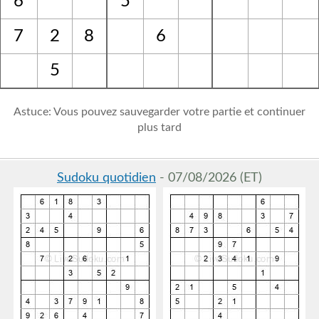
6
5
7
2
8
6
5
Astuce: Vous pouvez sauvegarder votre partie et continuer
plus tard
Sudoku quotidien
- 07/08/2026 (ET)