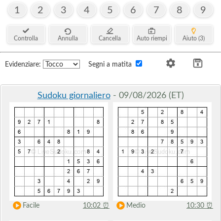
1
2
3
4
5
6
7
8
9
Controlla
Annulla
Cancella
Auto riempi
Aiuto (3)
Evidenziare:
Segni a matita
Sudoku giornaliero
- 09/08/2026 (ET)
Facile
10:02
⏰
Medio
10:30
⏰