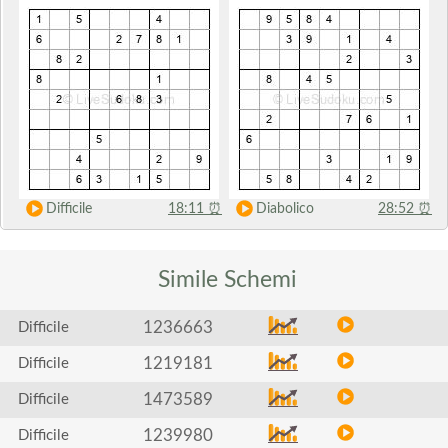
Difficile
18:11
⏰
Diabolico
28:52
⏰
Simile
Schemi
1236663
Difficile
1219181
Difficile
1473589
Difficile
1239980
Difficile