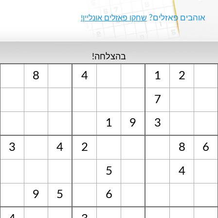
אוהבים פאזלים?
שחקו פאזלים אונליין!
בהצלחה!
8
4
1
2
7
1
9
3
3
4
2
8
6
5
4
9
5
6