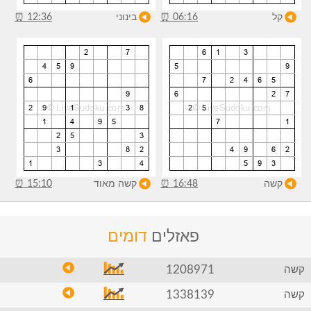
קל
06:16
⏰
בינוני
12:36
⏰
קשה
16:48
⏰
קשה מאוד
15:10
⏰
פאזלים
דומים
1208971
קשה
1338139
קשה