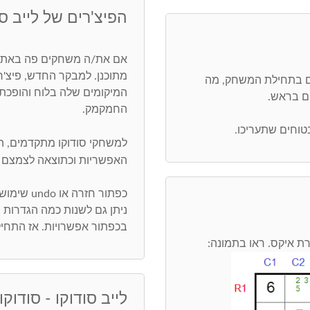
הפיצ'רים של לייב סו
אם את/ה משחקים פה באתר,
מתוכנן. למבקר החדש, פיצ'
ים בתחילת המשחק, מה
המיקומים שלה בלוח והופכת 
ים בראש.
החמקמק.
בטוחים שתעריכו.
למשחקי סודוקו מתקדמים, 
האפשריות וכתוצאה לצמצם 
כפתור חזרה או undo שימושי ביותר. חפש/י טעויות בכפתור בדיקה
ניתן גם לשנות כמה הגדרות
בכפתור אפשרויות. אז התחיל
לייב סודוקו - סודוקו