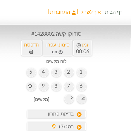
דף הבית
איך לשחק
התחברות
סודוקו קשה
#1428802
זמן
סימוני עפרון
הדפסה
00:06
on
לוח מקשים
5
4
3
2
1
9
8
7
6
?
[מקשים]
בדיקת פתרון
רמז (3)