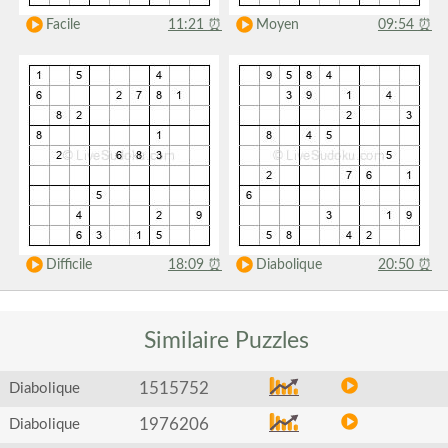
Facile
11:21
⏰
Moyen
09:54
⏰
Difficile
18:09
⏰
Diabolique
20:50
⏰
Similaire
Puzzles
1515752
Diabolique
1976206
Diabolique