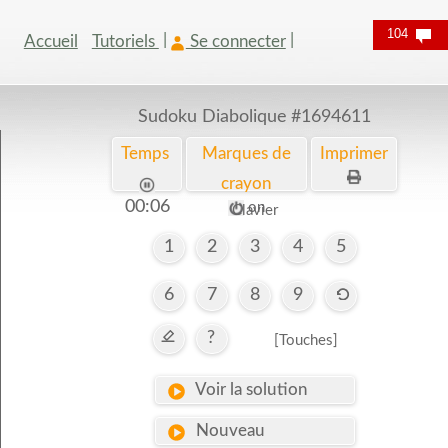
104
Accueil
Tutoriels
Se connecter
Sudoku Diabolique
#1694611
Temps
Marques de
Imprimer
crayon
00:07
on
Clavier
1
2
3
4
5
6
7
8
9
?
[Touches]
Voir la solution
Nouveau