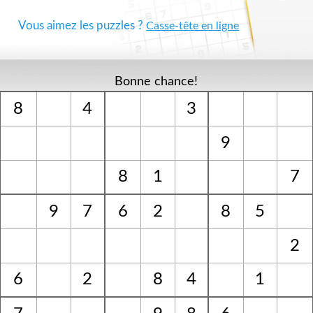
Vous aimez les puzzles ?
Casse-tête en ligne
Bonne chance!
8
4
3
9
8
1
7
9
7
6
2
8
5
2
6
2
8
4
1