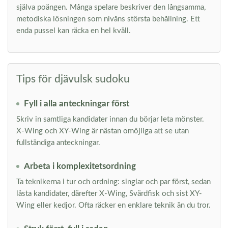
själva poängen. Många spelare beskriver den långsamma,
metodiska lösningen som nivåns största behållning. Ett
enda pussel kan räcka en hel kväll.
Tips för djävulsk sudoku
Fyll i alla anteckningar först
Skriv in samtliga kandidater innan du börjar leta mönster.
X-Wing och XY-Wing är nästan omöjliga att se utan
fullständiga anteckningar.
Arbeta i komplexitetsordning
Ta teknikerna i tur och ordning: singlar och par först, sedan
låsta kandidater, därefter X-Wing, Svärdfisk och sist XY-
Wing eller kedjor. Ofta räcker en enklare teknik än du tror.