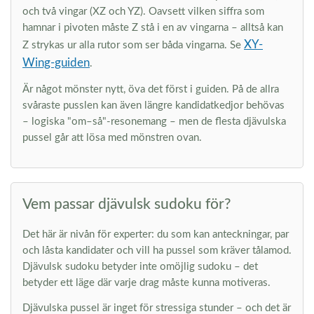
och två vingar (XZ och YZ). Oavsett vilken siffra som
hamnar i pivoten måste Z stå i en av vingarna – alltså kan
XY-
Z strykas ur alla rutor som ser båda vingarna. Se
Wing-guiden
.
Är något mönster nytt, öva det först i guiden. På de allra
svåraste pusslen kan även längre kandidatkedjor behövas
– logiska "om–så"-resonemang – men de flesta djävulska
pussel går att lösa med mönstren ovan.
Vem passar djävulsk sudoku för?
Det här är nivån för experter: du som kan anteckningar, par
och låsta kandidater och vill ha pussel som kräver tålamod.
Djävulsk sudoku betyder inte omöjlig sudoku – det
betyder ett läge där varje drag måste kunna motiveras.
Djävulska pussel är inget för stressiga stunder – och det är