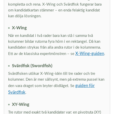
kompletta och rena. X-Wing och Svärdfisk fungerar bara
om kandidatkartan stämmer – en enda felaktig kandidat
kan dölja lösningen.
X-Wing
När en kandidat i två rader bara kan stå i samma två
kolumner bildar rutorna fyra hörn i en rektangel. Då kan
kandidaten strykas från alla andra rutor i de kolumnerna.
X-Wing-guiden
Ett av de klassiska expertmönstren – se
.
Svärdfisk (Swordfish)
Svärdfisken utökar X-Wing-idén till tre rader och tre
kolumner. Den är mer sällsynt, men på extrema pussel kan
guiden för
den vara draget som bryter dödläget. Se
Svärdfisk
.
XY-Wing
Tre rutor med exakt två kandidater var: en pivotruta (XY)