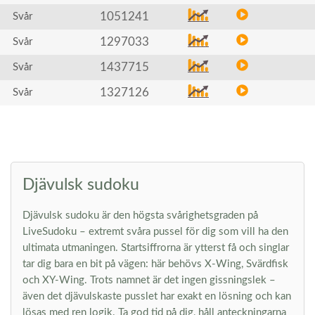
1051241
Svår
1297033
Svår
1437715
Svår
1327126
Svår
Djävulsk sudoku
Djävulsk sudoku är den högsta svårighetsgraden på
LiveSudoku – extremt svåra pussel för dig som vill ha den
ultimata utmaningen. Startsiffrorna är ytterst få och singlar
tar dig bara en bit på vägen: här behövs X-Wing, Svärdfisk
och XY-Wing. Trots namnet är det ingen gissningslek –
även det djävulskaste pusslet har exakt en lösning och kan
lösas med ren logik. Ta god tid på dig, håll anteckningarna