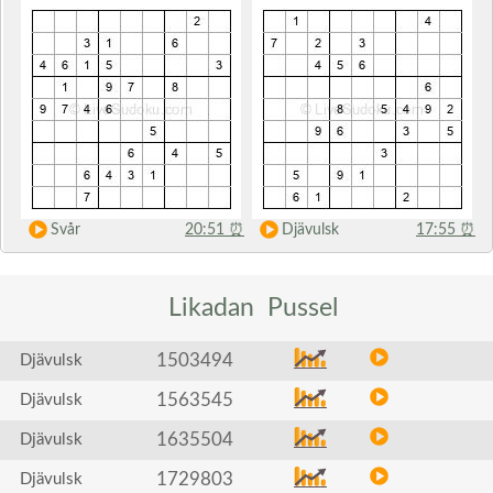
Svår
20:51
⏰
Djävulsk
17:55
⏰
Likadan
Pussel
1503494
Djävulsk
1563545
Djävulsk
1635504
Djävulsk
1729803
Djävulsk