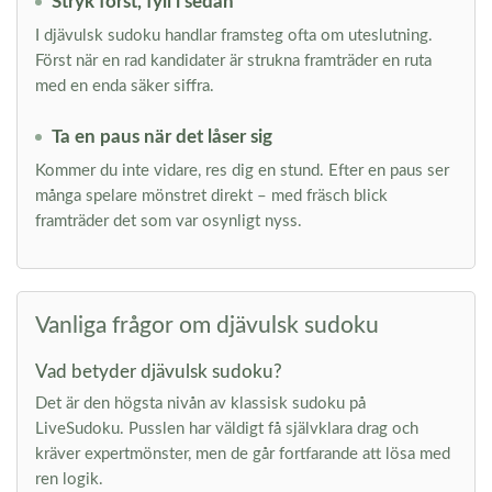
Stryk först, fyll i sedan
I djävulsk sudoku handlar framsteg ofta om uteslutning.
Först när en rad kandidater är strukna framträder en ruta
med en enda säker siffra.
Ta en paus när det låser sig
Kommer du inte vidare, res dig en stund. Efter en paus ser
många spelare mönstret direkt – med fräsch blick
framträder det som var osynligt nyss.
Vanliga frågor om djävulsk sudoku
Vad betyder djävulsk sudoku?
Det är den högsta nivån av klassisk sudoku på
LiveSudoku. Pusslen har väldigt få självklara drag och
kräver expertmönster, men de går fortfarande att lösa med
ren logik.