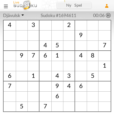
Ny Spel
Djävulsk
Sudoku #1694611
00:06
4
3
2
9
4
5
7
9
7
6
1
4
8
1
6
1
4
3
5
7
9
4
6
6
5
7