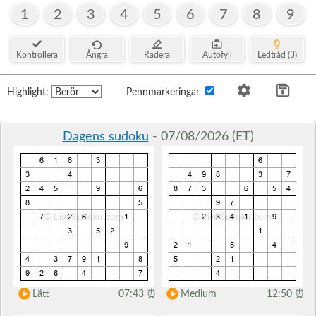
1
2
3
4
5
6
7
8
9
Kontrollera
Ångra
Radera
Autofyll
Ledtråd (3)
Highlight:
Pennmarkeringar
Dagens sudoku
- 07/08/2026 (ET)
Lätt
07:43
⏰
Medium
12:50
⏰