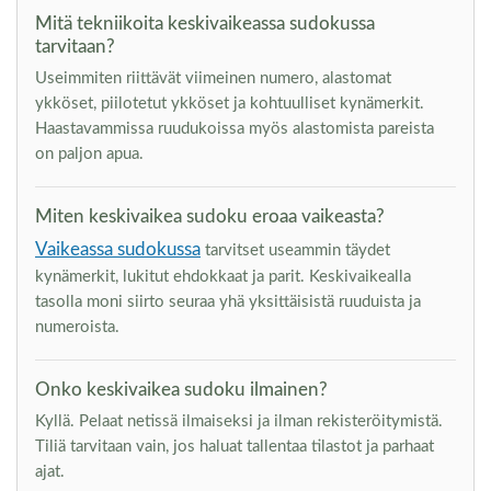
Mitä tekniikoita keskivaikeassa sudokussa
tarvitaan?
Useimmiten riittävät viimeinen numero, alastomat
ykköset, piilotetut ykköset ja kohtuulliset kynämerkit.
Haastavammissa ruudukoissa myös alastomista pareista
on paljon apua.
Miten keskivaikea sudoku eroaa vaikeasta?
Vaikeassa sudokussa
tarvitset useammin täydet
kynämerkit, lukitut ehdokkaat ja parit. Keskivaikealla
tasolla moni siirto seuraa yhä yksittäisistä ruuduista ja
numeroista.
Onko keskivaikea sudoku ilmainen?
Kyllä. Pelaat netissä ilmaiseksi ja ilman rekisteröitymistä.
Tiliä tarvitaan vain, jos haluat tallentaa tilastot ja parhaat
ajat.