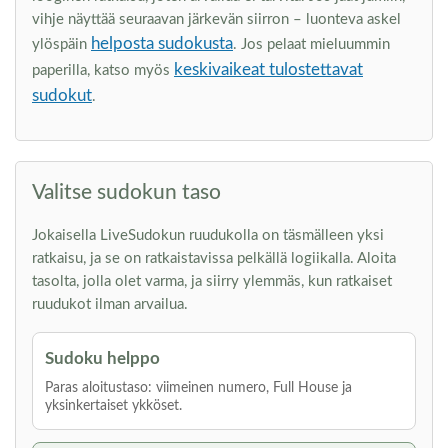
vihje näyttää seuraavan järkevän siirron – luonteva askel
helposta sudokusta
ylöspäin
. Jos pelaat mieluummin
keskivaikeat tulostettavat
paperilla, katso myös
sudokut
.
Valitse sudokun taso
Jokaisella LiveSudokun ruudukolla on täsmälleen yksi
ratkaisu, ja se on ratkaistavissa pelkällä logiikalla. Aloita
tasolta, jolla olet varma, ja siirry ylemmäs, kun ratkaiset
ruudukot ilman arvailua.
Sudoku helppo
Paras aloitustaso: viimeinen numero, Full House ja
yksinkertaiset ykköset.