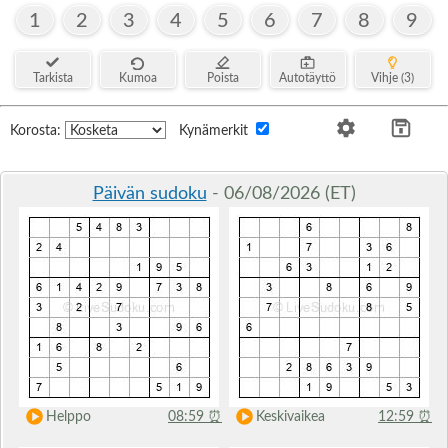
1
2
3
4
5
6
7
8
9
Tarkista
Kumoa
Poista
Autotäyttö
Vihje (3)
Korosta:
Kynämerkit
Päivän sudoku
- 06/08/2026 (ET)
Helppo
08:59
⏰
Keskivaikea
12:59
⏰