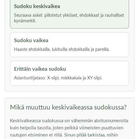
Sudoku keskivaikea
Seuraava askel: piilotetut ykköset, ehdokkaat ja rauhalliset
kynämerkit.
Sudoku vaikea
Haaste ehdokkailla, lukituilla ehdokkailla ja pareilla.
Erittäin vaikea sudoku
Asiantuntijataso: X-siipi, miekkakala ja XY-siipi.
Mikä muuttuu keskivaikeassa sudokussa?
Keskivaikeassa sudokussa on vähemmän aloitusnumeroita
kuin helpolla tasolla, joten pelkkä viimeisten puuttuvien
ruutujen etsiminen ei riitä. Sinun pitää tarkistaa, mihin