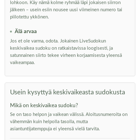
lohkoon. Käy nämä kolme ryhmää läpi jokaisen siirron
jälkeen – usein esiin nousee uusi viimeinen numero tai
piilotettu ykkönen.
Älä arvaa
Jos et ole varma, odota. Jokainen LiveSudokun
keskivaikea sudoku on ratkaistavissa loogisesti, ja
satunnainen siirto tekee virheen korjaamisesta yleensä
vaikeampaa.
Usein kysyttyä keskivaikeasta sudokusta
Mikä on keskivaikea sudoku?
Se on taso helpon ja vaikean välissä. Aloitusnumeroita on
vähemmän kuin helpolla tasolla, mutta
asiantuntijatemppuja ei yleensä vielä tarvita.