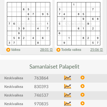
Vaikea
28:01
⏰
Todella vaikea
25:06
⏰
Samanlaiset
Palapelit
763864
Keskivaikea
830393
Keskivaikea
746537
Keskivaikea
970835
Keskivaikea