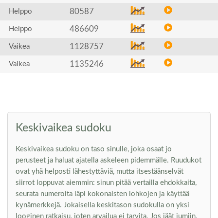
80587
Helppo
486609
Helppo
1128757
Vaikea
1135246
Vaikea
Keskivaikea sudoku
Keskivaikea sudoku on taso sinulle, joka osaat jo
perusteet ja haluat ajatella askeleen pidemmälle. Ruudukot
ovat yhä helposti lähestyttäviä, mutta itsestäänselvät
siirrot loppuvat aiemmin: sinun pitää vertailla ehdokkaita,
seurata numeroita läpi kokonaisten lohkojen ja käyttää
kynämerkkejä. Jokaisella keskitason sudokulla on yksi
looginen ratkaisu, joten arvailua ei tarvita. Jos jäät jumiin,