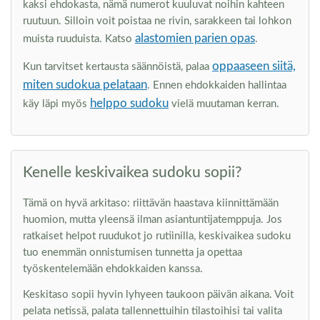
kaksi ehdokasta, nämä numerot kuuluvat noihin kahteen
ruutuun. Silloin voit poistaa ne rivin, sarakkeen tai lohkon
alastomien parien opas
muista ruuduista. Katso
.
oppaaseen siitä,
Kun tarvitset kertausta säännöistä, palaa
miten sudokua pelataan
. Ennen ehdokkaiden hallintaa
helppo sudoku
käy läpi myös
vielä muutaman kerran.
Kenelle keskivaikea sudoku sopii?
Tämä on hyvä arkitaso: riittävän haastava kiinnittämään
huomion, mutta yleensä ilman asiantuntijatemppuja. Jos
ratkaiset helpot ruudukot jo rutiinilla, keskivaikea sudoku
tuo enemmän onnistumisen tunnetta ja opettaa
työskentelemään ehdokkaiden kanssa.
Keskitaso sopii hyvin lyhyeen taukoon päivän aikana. Voit
pelata netissä, palata tallennettuihin tilastoihisi tai valita