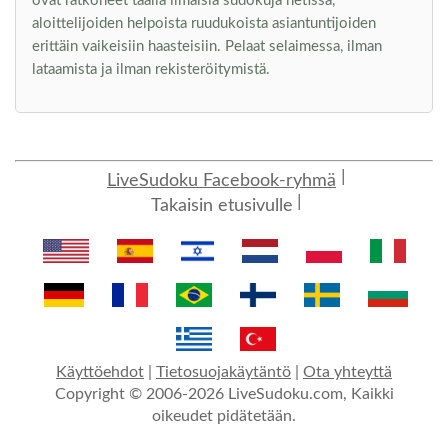
ovat ratkoneet täällä ilmaisia sudokuja netissä,
aloittelijoiden helpoista ruudukoista asiantuntijoiden
erittäin vaikeisiin haasteisiin. Pelaat selaimessa, ilman
lataamista ja ilman rekisteröitymistä.
LiveSudoku Facebook-ryhmä
Takaisin etusivulle
Käyttöehdot
|
Tietosuojakäytäntö
|
Ota yhteyttä
Copyright © 2006-2026 LiveSudoku.com, Kaikki
oikeudet pidätetään.