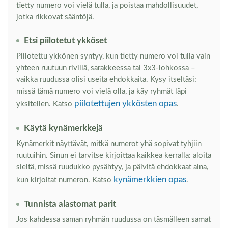
tietty numero voi vielä tulla, ja poistaa mahdollisuudet,
jotka rikkovat sääntöjä.
Etsi piilotetut ykköset
Piilotettu ykkönen syntyy, kun tietty numero voi tulla vain
yhteen ruutuun rivillä, sarakkeessa tai 3x3-lohkossa –
vaikka ruudussa olisi useita ehdokkaita. Kysy itseltäsi:
missä tämä numero voi vielä olla, ja käy ryhmät läpi
piilotettujen ykkösten opas
yksitellen. Katso
.
Käytä kynämerkkejä
Kynämerkit näyttävät, mitkä numerot yhä sopivat tyhjiin
ruutuihin. Sinun ei tarvitse kirjoittaa kaikkea kerralla: aloita
sieltä, missä ruudukko pysähtyy, ja päivitä ehdokkaat aina,
kynämerkkien opas
kun kirjoitat numeron. Katso
.
Tunnista alastomat parit
Jos kahdessa saman ryhmän ruudussa on täsmälleen samat