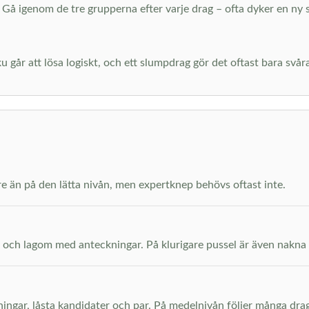
Gå igenom de tre grupperna efter varje drag – ofta dyker en ny sis
år att lösa logiskt, och ett slumpdrag gör det oftast bara svårare
rre än på den lätta nivån, men expertknep behövs oftast inte.
ar och lagom med anteckningar. På klurigare pussel är även nakna pa
ingar, låsta kandidater och par. På medelnivån följer många drag 