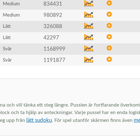
834431
Medium
980892
Medium
326088
Lätt
42297
Lätt
1168999
Svår
1191877
Svår
och vill tänka ett steg längre. Pusslen är fortfarande överkomlig
lock och ta hjälp av anteckningar. Varje pussel har en enda logisk
lätt sudoku
me
steg upp från
. För spel utanför skärmen finns även