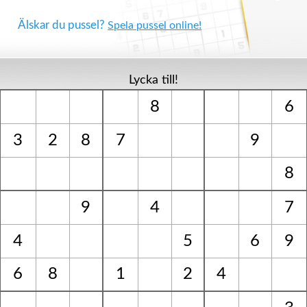
Älskar du pussel?
Spela pussel online!
Lycka till!
8
6
3
2
8
7
9
8
9
4
7
4
5
6
9
6
8
1
2
4