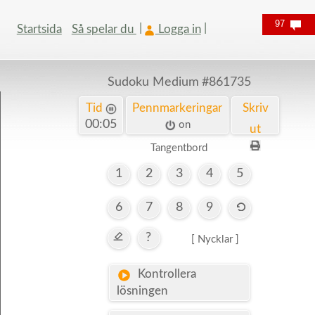
97
Startsida
Så spelar du
Logga in
Sudoku Medium
#861735
Tid
Pennmarkeringar
Skriv
00:06
on
ut
Tangentbord
1
2
3
4
5
6
7
8
9
?
[ Nycklar ]
Kontrollera
lösningen