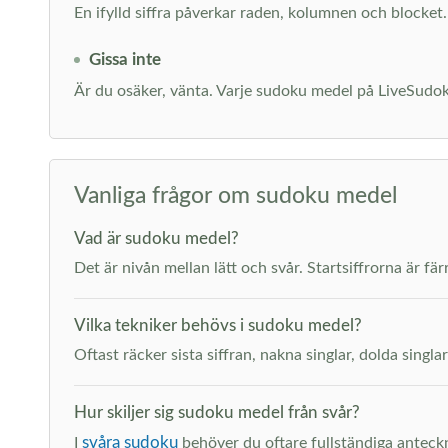
En ifylld siffra påverkar raden, kolumnen och blocket. 
Gissa inte
Är du osäker, vänta. Varje sudoku medel på LiveSudoku g
Vanliga frågor om sudoku medel
Vad är sudoku medel?
Det är nivån mellan lätt och svår. Startsiffrorna är fä
Vilka tekniker behövs i sudoku medel?
Oftast räcker sista siffran, nakna singlar, dolda singl
Hur skiljer sig sudoku medel från svår?
svåra sudoku
I
behöver du oftare fullständiga anteckn