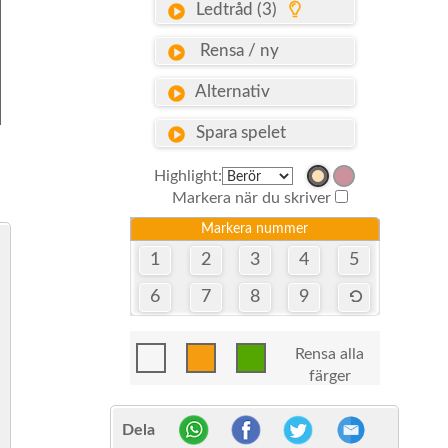
Ledtråd (3)
Rensa / ny
Alternativ
Spara spelet
Highlight:
Markera när du skriver
Markera nummer
1
2
3
4
5
6
7
8
9
Rensa alla
färger
Dela