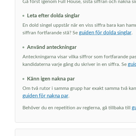
Gå först igenom Full House, sista siffran och nakna si
Leta efter dolda singlar
En dold singel uppstår när en viss siffra bara kan ham
guiden för dolda singlar
siffran fortfarande stå? Se
.
Använd anteckningar
Anteckningarna visar vilka siffror som fortfarande pa
gui
kandidaterna varje gång du skriver in en siffra. Se
Känn igen nakna par
Om två rutor i samma grupp har exakt samma två kandid
guiden för nakna par
.
g
Behöver du en repetition av reglerna, gå tillbaka till