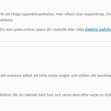
e för att fånga uppmärksamheten, men oftast utan expertknep. Om 
ndidater.
dagens sudok
u kan spela online, spara din statistik eller välja
 det enklaste sättet att hitta dolda singlar och ställen där kandid
ater där du faktiskt kört fast och rensa dem efter varje ny ifylld