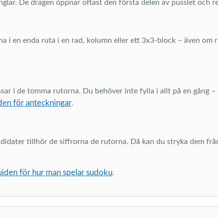
nglar. De dragen öppnar oftast den första delen av pusslet och red
na i en enda ruta i en rad, kolumn eller ett 3x3-block – även om r
ssar i de tomma rutorna. Du behöver inte fylla i allt på en gång 
den för anteckningar
.
ater tillhör de siffrorna de rutorna. Då kan du stryka dem från
uiden för hur man spelar sudoku
.