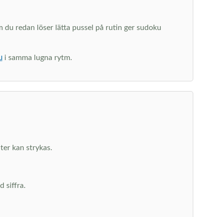
du redan löser lätta pussel på rutin ger sudoku
u
i samma lugna rytm.
ater kan strykas.
 siffra.