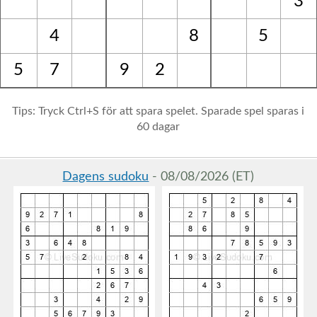
3
4
8
5
5
7
9
2
Tips: Tryck Ctrl+S för att spara spelet. Sparade spel sparas i
60 dagar
Dagens sudoku
- 08/08/2026 (ET)