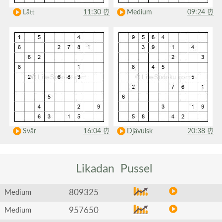
Lätt
11:30
⏰
Medium
09:24
⏰
Svår
16:04
⏰
Djävulsk
20:38
⏰
Likadan
Pussel
809325
Medium
957650
Medium