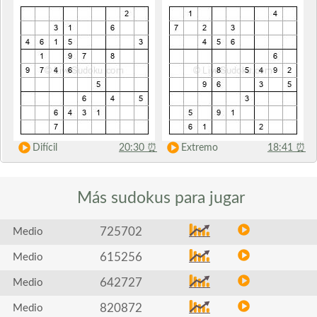
Difícil
20:30
⏰
Extremo
18:41
⏰
Más sudokus
para jugar
725702
Medio
615256
Medio
642727
Medio
820872
Medio