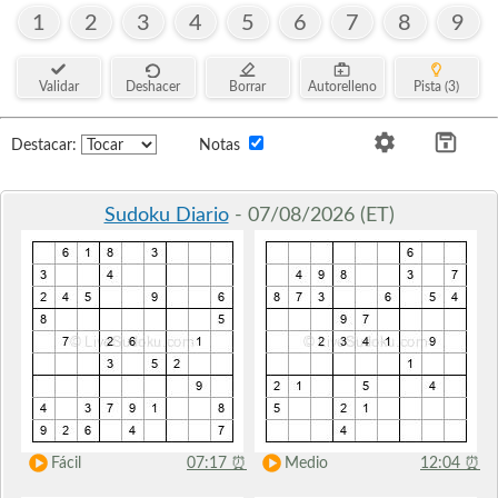
1
2
3
4
5
6
7
8
9
Validar
Deshacer
Borrar
Autorelleno
Pista (3)
Destacar:
Notas
Sudoku Diario
- 07/08/2026 (ET)
Fácil
07:17
⏰
Medio
12:04
⏰