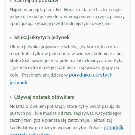
Zacznij od podstaw
Najpierw przejdź przez Full House, ostatnie liczby i nagie
jedynki. Te ruchy zwykle otwierają pierwszą część planszy
i porządkują sytuację przed trudniejszymi decyzjami.
Szukaj ukrytych jedynek
Ukryta jedynka pojawia się wtedy, gdy konkretna cyfra
może trafić tylko w jedno pole w wierszu, kolumnie albo
bloku 3x3, nawet jeśli to pole ma kilka kandydatów. Pytaj:
"gdzie ta cyfra może jeszcze być?" i sprawdzaj grupy po
poradniku ukrytych
kolei. Przykłady znajdziesz w
jedynek
.
Używaj notatek ołówkiem
Notatki ołówkiem pokazują, które cyfry wciąż pasują do
pustych pól. Nie musisz od razu zapisywać wszystkiego:
zacznij tam, gdzie plansza się zatrzymuje, i aktualizuj
poradnik
kandydatów po każdym wpisaniu cyfry. Zobacz