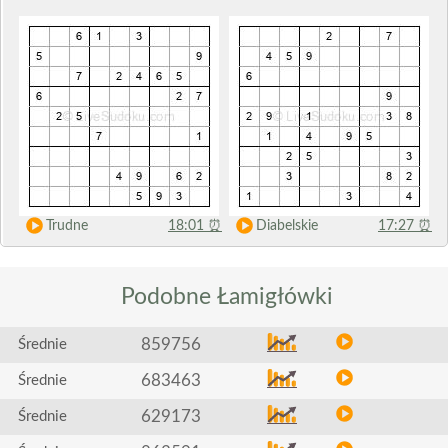
Trudne
18:01
⏰
Diabelskie
17:27
⏰
Podobne
Łamigłówki
859756
Średnie
683463
Średnie
629173
Średnie