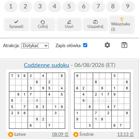
1
2
3
4
5
6
7
8
9
Wskazówka
Sprawdź
Cofnij
Usuń
Uzupełnij
(3)
Atrakcja:
Zapis ołówka
Codzienne sudoku
- 06/08/2026 (ET)
Łatwe
08:09
⏰
Średnie
13:13
⏰