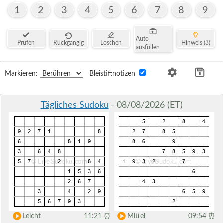
1
2
3
4
5
6
7
8
9
Auto
Prüfen
Rückgängig
Löschen
Hinweis (3)
ausfüllen
Markieren:
Bleistiftnotizen
Tägliches Sudoku
- 08/08/2026 (ET)
Leicht
11:21
⏰
Mittel
09:54
⏰