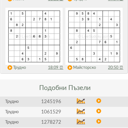
Трудно
18:09
⏰
Майсторско
20:50
⏰
Подобни
Пъзели
1245196
Трудно
1061529
Трудно
1278272
Трудно