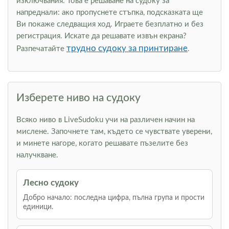
изключвания. Това е решаване на судоку за
напреднали: ако пропуснете стъпка, подсказката ще
Ви покаже следващия ход. Играете безплатно и без
регистрация. Искате да решавате извън екрана?
трудно судоку за принтиране
Разпечатайте
.
Изберете ниво на судоку
Всяко ниво в LiveSudoku учи на различен начин на
мислене. Започнете там, където се чувствате уверени,
и минете нагоре, когато решавате пъзелите без
налучкване.
Лесно судоку
Добро начало: последна цифра, пълна група и прости
единици.