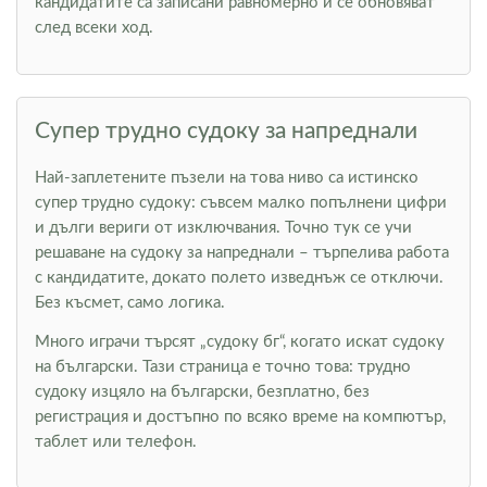
кандидатите са записани равномерно и се обновяват
след всеки ход.
Супер трудно судоку за напреднали
Най-заплетените пъзели на това ниво са истинско
супер трудно судоку: съвсем малко попълнени цифри
и дълги вериги от изключвания. Точно тук се учи
решаване на судоку за напреднали – търпелива работа
с кандидатите, докато полето изведнъж се отключи.
Без късмет, само логика.
Много играчи търсят „судоку бг“, когато искат судоку
на български. Тази страница е точно това: трудно
судоку изцяло на български, безплатно, без
регистрация и достъпно по всяко време на компютър,
таблет или телефон.