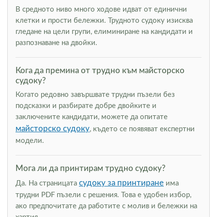
В средното ниво много ходове идват от единични
клетки и прости бележки. Трудното судоку изисква
гледане на цели групи, елиминиране на кандидати и
разпознаване на двойки.
Кога да премина от трудно към майсторско
судоку?
Когато редовно завършвате трудни пъзели без
подсказки и разбирате добре двойките и
заключените кандидати, можете да опитате
майсторско судоку
, където се появяват експертни
модели.
Мога ли да принтирам трудно судоку?
судоку за принтиране
Да. На страницата
има
трудни PDF пъзели с решения. Това е удобен избор,
ако предпочитате да работите с молив и бележки на