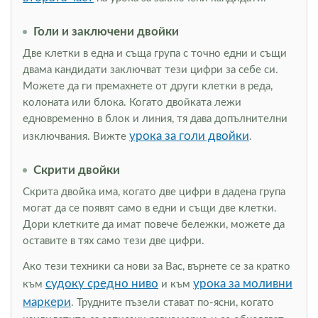
Голи и заключени двойки
Две клетки в една и съща група с точно едни и същи
двама кандидати заключват тези цифри за себе си.
Можете да ги премахнете от други клетки в реда,
колоната или блока. Когато двойката лежи
едновременно в блок и линия, тя дава допълнителни
урока за голи двойки
изключвания. Вижте
.
Скрити двойки
Скрита двойка има, когато две цифри в дадена група
могат да се появят само в едни и същи две клетки.
Дори клетките да имат повече бележки, можете да
оставите в тях само тези две цифри.
Ако тези техники са нови за Вас, върнете се за кратко
судоку средно ниво
урока за моливни
към
и към
маркери
. Трудните пъзели стават по-ясни, когато