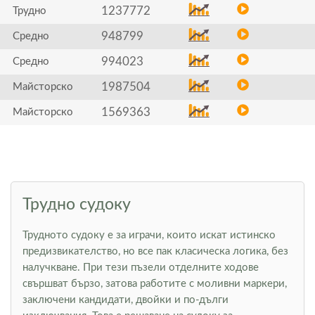
1237772
Трудно
948799
Средно
994023
Средно
1987504
Майсторско
1569363
Майсторско
Трудно судоку
Трудното судоку е за играчи, които искат истинско
предизвикателство, но все пак класическа логика, без
налучкване. При тези пъзели отделните ходове
свършват бързо, затова работите с моливни маркери,
заключени кандидати, двойки и по-дълги