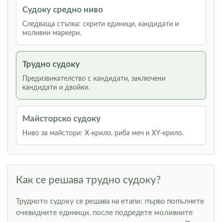
Судоку средно ниво
Следваща стъпка: скрити единици, кандидати и
моливни маркери.
Трудно судоку
Предизвикателство с кандидати, заключени
кандидати и двойки.
Майсторско судоку
Ниво за майстори: Х-крило, риба меч и XY-крило.
Как се решава трудно судоку?
Трудното судоку се решава на етапи: първо попълнете
очевидните единици, после подредете моливните