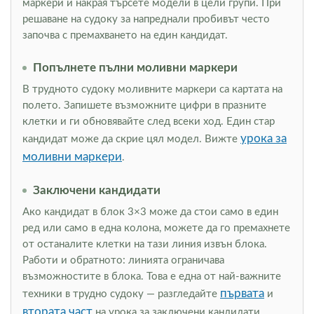
маркери и накрая търсете модели в цели групи. При
решаване на судоку за напреднали пробивът често
започва с премахването на един кандидат.
Попълнете пълни моливни маркери
В трудното судоку моливните маркери са картата на
полето. Запишете възможните цифри в празните
клетки и ги обновявайте след всеки ход. Един стар
урока за
кандидат може да скрие цял модел. Вижте
моливни маркери
.
Заключени кандидати
Ако кандидат в блок 3×3 може да стои само в един
ред или само в една колона, можете да го премахнете
от останалите клетки на тази линия извън блока.
Работи и обратното: линията ограничава
възможностите в блока. Това е една от най-важните
първата
техники в трудно судоку — разгледайте
и
втората част
на урока за заключени кандидати.