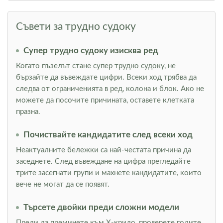
Съвети за трудно судоку
Супер трудно судоку изисква ред
Когато пъзелът стане супер трудно судоку, не
бързайте да въвеждате цифри. Всеки ход трябва да
следва от ограниченията в ред, колона и блок. Ако не
можете да посочите причината, оставете клетката
празна.
Почиствайте кандидатите след всеки ход
Неактуалните бележки са най-честата причина да
заседнете. След въвеждане на цифра прегледайте
трите засегнати групи и махнете кандидатите, които
вече не могат да се появят.
Търсете двойки преди сложни модели
Преди да преминете към Х-крило, проверете голите,