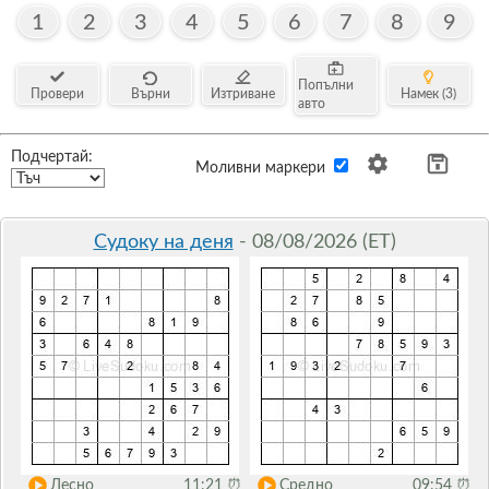
1
2
3
4
5
6
7
8
9
Попълни
Провери
Върни
Изтриване
Намек (3)
авто
Подчертай:
Моливни маркери
Судоку на деня
- 08/08/2026 (ET)
Лесно
11:21
⏰
Средно
09:54
⏰