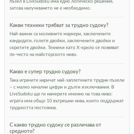
пъзел в LiveSudoku има едно логическо решение,
затова налучкването не е необходимо.
Какви техники трябват за трудно судоку?
Най-важни са моливните маркери, заключените
кандидати, голите двойки, заключените двойки и
скритите двойки. Техники като Х-крило се появяват
по-често на майсторското ниво.
Какво е супер трудно судоку?
Така играчите наричат най-заплетените трудни пъзели
– с малко начални цифри и дълги изключвания. В
LiveSudoku ще ги намерите именно на това ниво:
играта има общо 10 вътрешни нива, които поддържат
трудността постоянна.
С какво трудно судоку се различава от
средното?