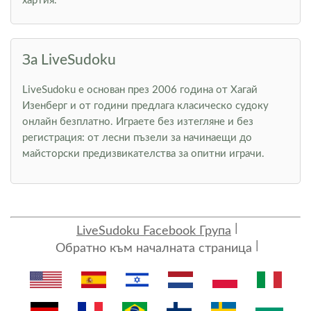
хартия.
За LiveSudoku
LiveSudoku е основан през 2006 година от Хагай
Изенберг и от години предлага класическо судоку
онлайн безплатно. Играете без изтегляне и без
регистрация: от лесни пъзели за начинаещи до
майсторски предизвикателства за опитни играчи.
LiveSudoku Facebook Група
Обратно към началната страница