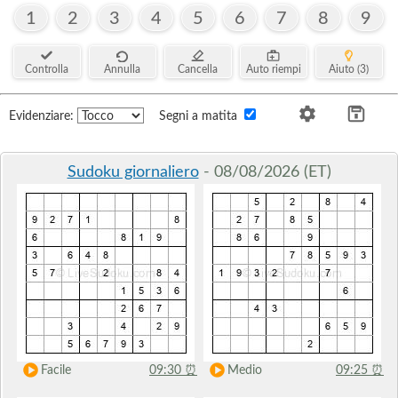
1
2
3
4
5
6
7
8
9
Controlla
Annulla
Cancella
Auto riempi
Aiuto (3)
Evidenziare:
Segni a matita
Sudoku giornaliero
- 08/08/2026 (ET)
Facile
09:30
⏰
Medio
09:25
⏰