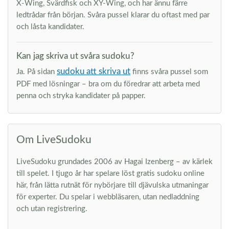
X-Wing, Svärdfisk och XY-Wing, och har ännu färre
ledtrådar från början. Svåra pussel klarar du oftast med par
och låsta kandidater.
Kan jag skriva ut svåra sudoku?
sudoku att skriva ut
Ja. På sidan
finns svåra pussel som
PDF med lösningar – bra om du föredrar att arbeta med
penna och stryka kandidater på papper.
Om LiveSudoku
LiveSudoku grundades 2006 av Hagai Izenberg – av kärlek
till spelet. I tjugo år har spelare löst gratis sudoku online
här, från lätta rutnät för nybörjare till djävulska utmaningar
för experter. Du spelar i webbläsaren, utan nedladdning
och utan registrering.