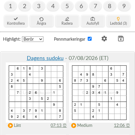
1
2
3
4
5
6
7
8
9
Kontrollera
Ångra
Radera
Autofyll
Ledtråd (3)
Highlight:
Pennmarkeringar
Dagens sudoku
- 07/08/2026 (ET)
Lätt
07:13
⏰
Medium
12:06
⏰