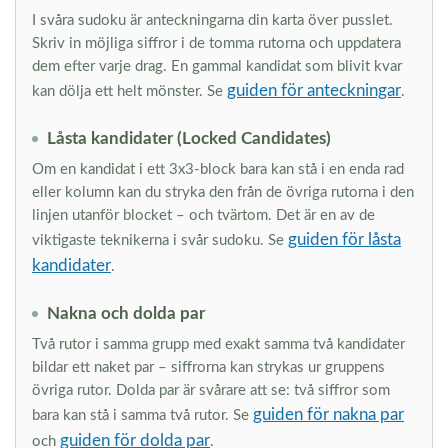
I svåra sudoku är anteckningarna din karta över pusslet.
Skriv in möjliga siffror i de tomma rutorna och uppdatera
dem efter varje drag. En gammal kandidat som blivit kvar
guiden för anteckningar
kan dölja ett helt mönster. Se
.
Låsta kandidater (Locked Candidates)
Om en kandidat i ett 3x3-block bara kan stå i en enda rad
eller kolumn kan du stryka den från de övriga rutorna i den
linjen utanför blocket – och tvärtom. Det är en av de
guiden för låsta
viktigaste teknikerna i svår sudoku. Se
kandidater
.
Nakna och dolda par
Två rutor i samma grupp med exakt samma två kandidater
bildar ett naket par – siffrorna kan strykas ur gruppens
övriga rutor. Dolda par är svårare att se: två siffror som
guiden för nakna par
bara kan stå i samma två rutor. Se
guiden för dolda par
och
.