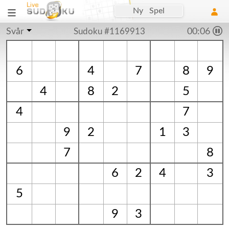
Ny Spel
Svår
Sudoku #1169913
00:06
6
4
7
8
9
4
8
2
5
4
7
9
2
1
3
7
8
6
2
4
3
5
9
3