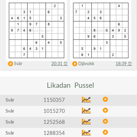
Svår
20:31
⏰
Djävulsk
18:39
⏰
Likadan
Pussel
1150357
Svår
1015270
Svår
1252568
Svår
1288354
Svår