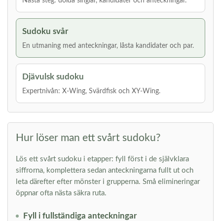
Nästa steg: dolda singlar, kandidater och anteckningar.
Sudoku svår
En utmaning med anteckningar, låsta kandidater och par.
Djävulsk sudoku
Expertnivån: X-Wing, Svärdfisk och XY-Wing.
Hur löser man ett svårt sudoku?
Lös ett svårt sudoku i etapper: fyll först i de självklara
siffrorna, komplettera sedan anteckningarna fullt ut och
leta därefter efter mönster i grupperna. Små elimineringar
öppnar ofta nästa säkra ruta.
Fyll i fullständiga anteckningar