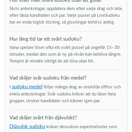
Hur löser man svåra sudoku utan att gissa?
Skriv anteckningar, uppdatera dem efter varje drag och leta
efter låsta kandidater och par. Varje pussel på LiveSudoku
har en enda logisk lösning, så gissningar behövs aldrig.
Hur lång tid tar ett svårt sudoku?
Vana spelare löser ofta ett svårt pussel på ungefär 15–30
minuter, medan den som är ny på nivån kan behöva längre.
Tempot är mindre viktigt än att lösa utan fel.
Vad skiljer svår sudoku från medel?
sudoku medel
I
följer många drag av enskilda siffror och
enkla anteckningar. Svår sudoku kräver att du läser hela
grupper, stryker kandidater och känner igen par.
Vad skiljer svårt från djävulskt?
Djävulsk sudoku
kräver dessutom expertmönster som