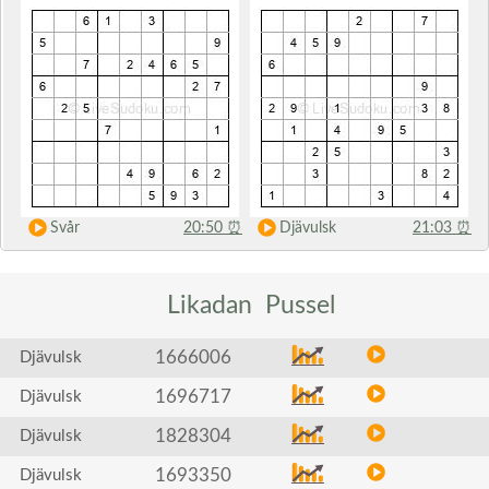
Svår
20:50
⏰
Djävulsk
21:03
⏰
Likadan
Pussel
1666006
Djävulsk
1696717
Djävulsk
1828304
Djävulsk
1693350
Djävulsk