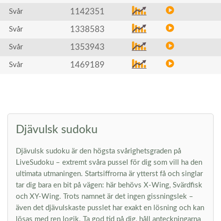
1142351
Svår
1338583
Svår
1353943
Svår
1469189
Svår
Djävulsk sudoku
Djävulsk sudoku är den högsta svårighetsgraden på
LiveSudoku – extremt svåra pussel för dig som vill ha den
ultimata utmaningen. Startsiffrorna är ytterst få och singlar
tar dig bara en bit på vägen: här behövs X-Wing, Svärdfisk
och XY-Wing. Trots namnet är det ingen gissningslek –
även det djävulskaste pusslet har exakt en lösning och kan
lösas med ren logik. Ta god tid på dig, håll anteckningarna