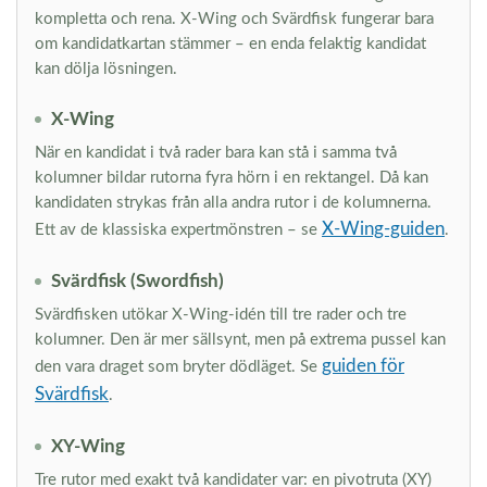
kompletta och rena. X-Wing och Svärdfisk fungerar bara
om kandidatkartan stämmer – en enda felaktig kandidat
kan dölja lösningen.
X-Wing
När en kandidat i två rader bara kan stå i samma två
kolumner bildar rutorna fyra hörn i en rektangel. Då kan
kandidaten strykas från alla andra rutor i de kolumnerna.
X-Wing-guiden
Ett av de klassiska expertmönstren – se
.
Svärdfisk (Swordfish)
Svärdfisken utökar X-Wing-idén till tre rader och tre
kolumner. Den är mer sällsynt, men på extrema pussel kan
guiden för
den vara draget som bryter dödläget. Se
Svärdfisk
.
XY-Wing
Tre rutor med exakt två kandidater var: en pivotruta (XY)