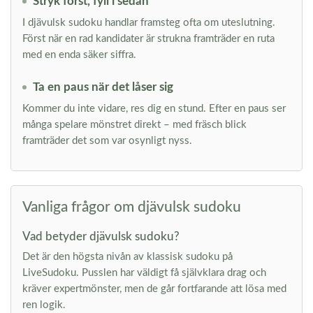
Stryk först, fyll i sedan
I djävulsk sudoku handlar framsteg ofta om uteslutning.
Först när en rad kandidater är strukna framträder en ruta
med en enda säker siffra.
Ta en paus när det låser sig
Kommer du inte vidare, res dig en stund. Efter en paus ser
många spelare mönstret direkt – med fräsch blick
framträder det som var osynligt nyss.
Vanliga frågor om djävulsk sudoku
Vad betyder djävulsk sudoku?
Det är den högsta nivån av klassisk sudoku på
LiveSudoku. Pusslen har väldigt få självklara drag och
kräver expertmönster, men de går fortfarande att lösa med
ren logik.