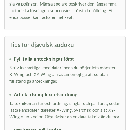
själva poängen. Många spelare beskriver den långsamma,
metodiska lösningen som nivåns största behållning. Ett
enda pussel kan räcka en hel kväll.
Tips för djävulsk sudoku
Fyll i alla anteckningar först
Skriv in samtliga kandidater innan du börjar leta mönster.
X-Wing och XY-Wing är nästan omöjliga att se utan
fullständiga anteckningar.
Arbeta i komplexitetsordning
Ta teknikerna i tur och ordning: singlar och par först, sedan
låsta kandidater, därefter X-Wing, Svärdfisk och sist XY-
Wing eller kedjor. Ofta räcker en enklare teknik än du tror.