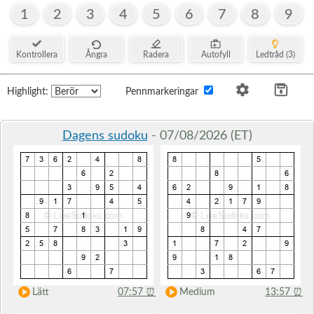
1
2
3
4
5
6
7
8
9
Kontrollera
Ångra
Radera
Autofyll
Ledtråd (3)
Highlight:
Pennmarkeringar
Dagens sudoku
- 07/08/2026 (ET)
Lätt
07:57
⏰
Medium
13:57
⏰