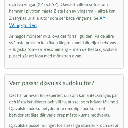
och två vingar (XZ och YZ). Oavsett vilken siffra som
hamnar i pivoten måste Z stå i en av vingarna – alltså kan
XY-
Z strykas ur alla rutor som ser båda vingarna. Se
Wing-guiden
.
Är något mönster nytt, öva det först i guiden. På de allra
svåraste pusslen kan även längre kandidatkedjor behövas
– logiska "om–så"-resonemang – men de flesta djävulska
pussel går att lösa med mönstren ovan.
Vem passar djävulsk sudoku för?
Det här är nivån för experter: du som kan anteckningar, par
och låsta kandidater och vill ha pussel som kräver tålamod.
Djävulsk sudoku betyder inte omöjlig sudoku – det
betyder ett läge där varje drag måste kunna motiveras.
Djävulska pussel är inget för stressiga stunder – och det är