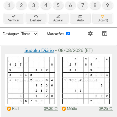
1
2
3
4
5
6
7
8
9
Verificar
Desfazer
Apagar
Auto
Dica (3)
Destaque:
Marcações
Sudoku Diário
- 08/08/2026 (ET)
Fácil
09:30
⏰
Médio
09:25
⏰