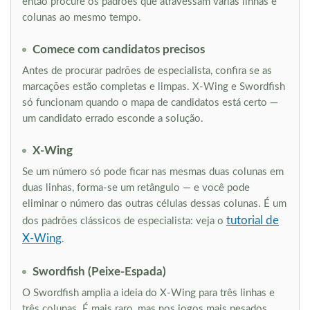
então procure os padrões que atravessam várias linhas e
colunas ao mesmo tempo.
Comece com candidatos precisos
Antes de procurar padrões de especialista, confira se as
marcações estão completas e limpas. X-Wing e Swordfish
só funcionam quando o mapa de candidatos está certo —
um candidato errado esconde a solução.
X-Wing
Se um número só pode ficar nas mesmas duas colunas em
duas linhas, forma-se um retângulo — e você pode
eliminar o número das outras células dessas colunas. É um
tutorial de
dos padrões clássicos de especialista: veja o
X-Wing
.
Swordfish (Peixe-Espada)
O Swordfish amplia a ideia do X-Wing para três linhas e
três colunas. É mais raro, mas nos jogos mais pesados