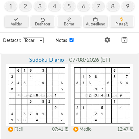
1
2
3
4
5
6
7
8
9
Validar
Deshacer
Borrar
Autorelleno
Pista (3)
Destacar:
Notas
Sudoku Diario
- 07/08/2026 (ET)
Fácil
07:41
⏰
Medio
12:47
⏰