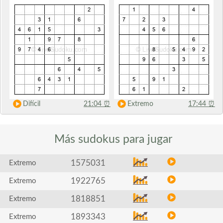
Difícil
21:04
⏰
Extremo
17:44
⏰
Más sudokus
para jugar
1575031
Extremo
1922765
Extremo
1818851
Extremo
1893343
Extremo