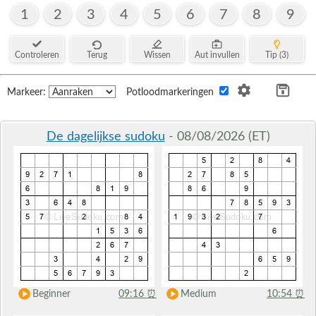
1
2
3
4
5
6
7
8
9
Controleren
Terug
Wissen
Aut invullen
Tip (3)
Markeer:
Potloodmarkeringen
De dagelijkse sudoku
- 08/08/2026 (ET)
Beginner
09:16
⏰
Medium
10:54
⏰