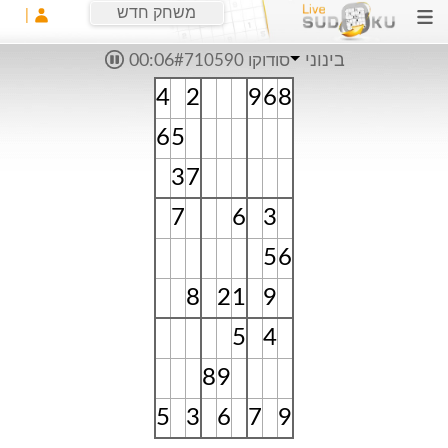
משחק חדש
בינוני
סודוקו #710590
00:06
4
2
9
6
8
6
5
3
7
7
6
3
5
6
8
2
1
9
5
4
8
9
5
3
6
7
9