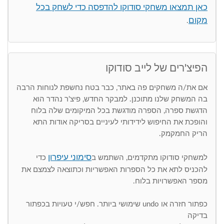
כאן תמצאו משחקי סודוקו להדפסה כדי לשחק בכל
מקום
.
הפיצ'רים של לייב סודוקו
אם את/ה משחקים פה באתר, כבר בטח נחשפת לנוחות הרבה
בה המשחק שלנו מתוכנן. למבקר החדש, פיצ'ר נהדר הוא
הדגשת ספרה, הספרה מודגשת בכל המיקומים שלה בלוח
והופכת את החיפוש לידידותי לעיניים בסריקה אודות התא
הריק החמקמק.
סימוני עיפרון
למשחקי סודוקו מתקדמים, השתמש ב
כדי
להכניס לתא את כל הספרות האפשריות וכתוצאה לצמצם את
מספר האפשרויות בלוח.
כפתור חזרה או undo שימושי ביותר. חפש/י טעויות בכפתור
בדיקה