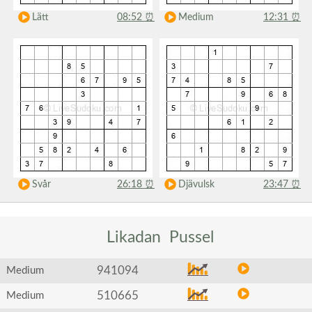
Lätt
08:52
⏰
Medium
12:31
⏰
Svår
26:18
⏰
Djävulsk
23:47
⏰
Likadan
Pussel
941094
Medium
510665
Medium