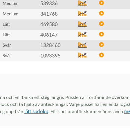
539336
Medium
841768
Medium
469580
Lätt
406147
Lätt
1328460
Svår
1093395
Svår
och vill tänka ett steg längre. Pusslen är fortfarande överkomlig
lock och ta hjälp av anteckningar. Varje pussel har en enda logisk
lätt sudoku
me
steg upp från
. För spel utanför skärmen finns även