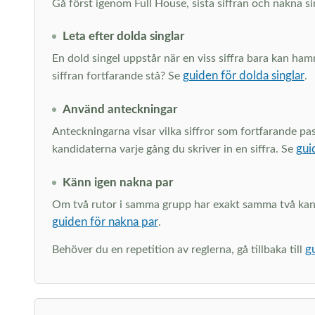
Gå först igenom Full House, sista siffran och nakna si
Leta efter dolda singlar
En dold singel uppstår när en viss siffra bara kan ham
guiden för dolda singlar
siffran fortfarande stå? Se
.
Använd anteckningar
Anteckningarna visar vilka siffror som fortfarande pa
gui
kandidaterna varje gång du skriver in en siffra. Se
Känn igen nakna par
Om två rutor i samma grupp har exakt samma två kandid
guiden för nakna par
.
g
Behöver du en repetition av reglerna, gå tillbaka till