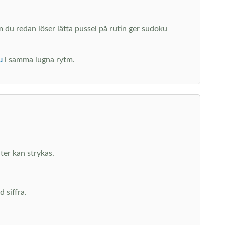
du redan löser lätta pussel på rutin ger sudoku
u
i samma lugna rytm.
ater kan strykas.
 siffra.