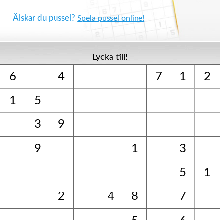
Älskar du pussel?
Spela pussel online!
Lycka till!
6
4
7
1
2
1
5
3
9
9
1
3
5
1
2
4
8
7