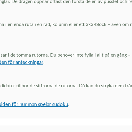
nglar. De dragen öppnar oftast den första delen av pusslet och red
na i en enda ruta i en rad, kolumn eller ett 3x3-block – även om r
ssar i de tomma rutorna. Du behöver inte fylla i allt på en gång 
den för anteckningar
.
ater tillhör de siffrorna de rutorna. Då kan du stryka dem från
uiden för hur man spelar sudoku
.