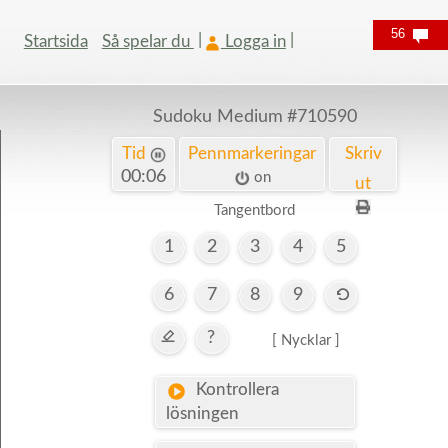
56
Startsida
Så spelar du
Logga in
Sudoku Medium
#710590
Tid
Pennmarkeringar
Skriv
00:06
on
ut
Tangentbord
1
2
3
4
5
6
7
8
9
?
[ Nycklar ]
Kontrollera
lösningen