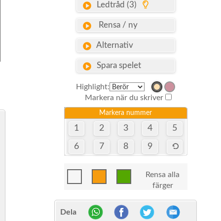
Ledtråd (3)
Rensa / ny
Alternativ
Spara spelet
Highlight:
Markera när du skriver
Markera nummer
1
2
3
4
5
6
7
8
9
Rensa alla
färger
Dela