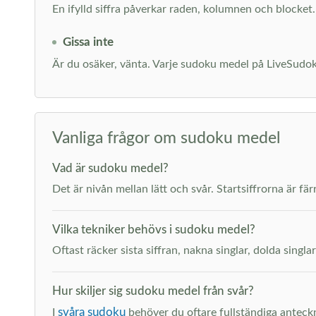
En ifylld siffra påverkar raden, kolumnen och blocket. 
Gissa inte
Är du osäker, vänta. Varje sudoku medel på LiveSudoku g
Vanliga frågor om sudoku medel
Vad är sudoku medel?
Det är nivån mellan lätt och svår. Startsiffrorna är fä
Vilka tekniker behövs i sudoku medel?
Oftast räcker sista siffran, nakna singlar, dolda singl
Hur skiljer sig sudoku medel från svår?
svåra sudoku
I
behöver du oftare fullständiga anteckn