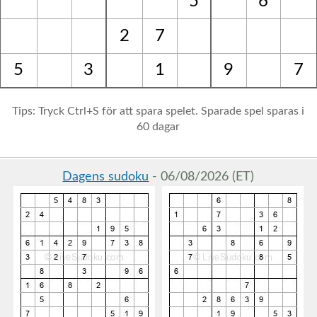
5
6
2
7
5
3
1
9
7
Tips: Tryck Ctrl+S för att spara spelet. Sparade spel sparas i
60 dagar
Dagens sudoku
- 06/08/2026 (ET)