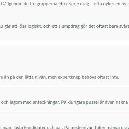
Gå igenom de tre grupperna efter varje drag – ofta dyker en ny sis
år att lösa logiskt, och ett slumpdrag gör det oftast bara svårare
rre än på den lätta nivån, men expertknep behövs oftast inte.
ar och lagom med anteckningar. På klurigare pussel är även nakna pa
ingar, låsta kandidater och par. På medelnivån följer många drag 