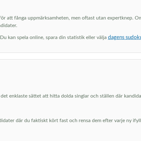
e för att fånga uppmärksamheten, men oftast utan expertknep. Om 
ndidater.
dagens sudok
u kan spela online, spara din statistik eller välja
 det enklaste sättet att hitta dolda singlar och ställen där kandid
ater där du faktiskt kört fast och rensa dem efter varje ny ifylld