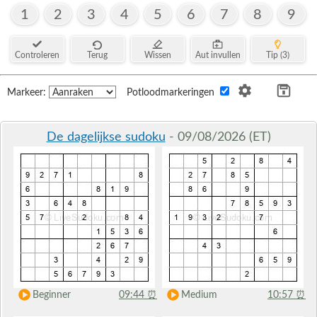
1
2
3
4
5
6
7
8
9
Controleren
Terug
Wissen
Aut invullen
Tip (3)
Markeer:
Potloodmarkeringen
De dagelijkse sudoku
- 09/08/2026 (ET)
Beginner
09:44
⏰
Medium
10:57
⏰