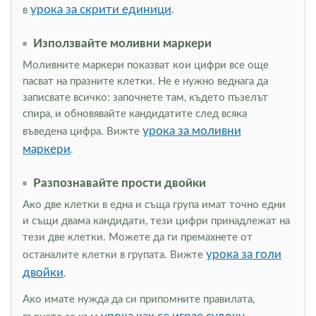
урока за скрити единици
в
.
Използвайте моливни маркери
Моливните маркери показват кои цифри все още
пасват на празните клетки. Не е нужно веднага да
записвате всичко: започнете там, където пъзелът
спира, и обновявайте кандидатите след всяка
урока за моливни
въведена цифра. Вижте
маркери
.
Разпознавайте прости двойки
Ако две клетки в една и съща група имат точно едни
и същи двама кандидати, тези цифри принадлежат на
тези две клетки. Можете да ги премахнете от
урока за голи
останалите клетки в групата. Вижте
двойки
.
Ако имате нужда да си припомните правилата,