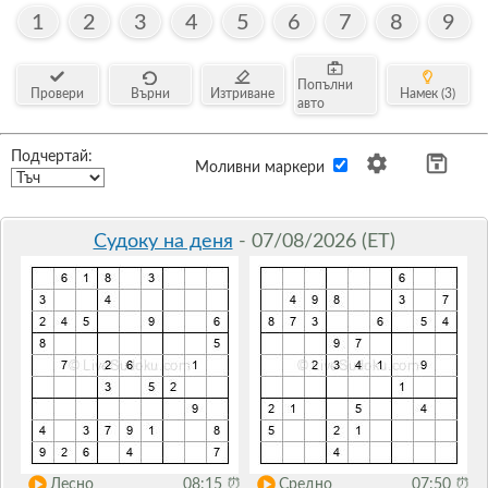
1
2
3
4
5
6
7
8
9
Попълни
Провери
Върни
Изтриване
Намек (3)
авто
Подчертай:
Моливни маркери
Судоку на деня
- 07/08/2026 (ET)
Лесно
08:15
⏰
Средно
07:50
⏰