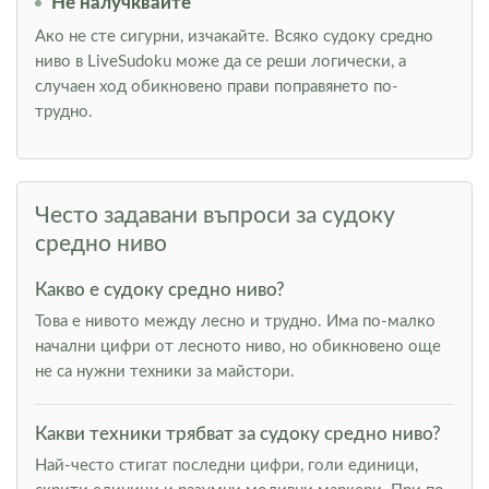
Не налучквайте
Ако не сте сигурни, изчакайте. Всяко судоку средно
ниво в LiveSudoku може да се реши логически, а
случаен ход обикновено прави поправянето по-
трудно.
Често задавани въпроси за судоку
средно ниво
Какво е судоку средно ниво?
Това е нивото между лесно и трудно. Има по-малко
начални цифри от лесното ниво, но обикновено още
не са нужни техники за майстори.
Какви техники трябват за судоку средно ниво?
Най-често стигат последни цифри, голи единици,