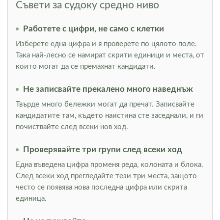
Съвети за судоку средно ниво
Работете с цифри, не само с клетки
Изберете една цифра и я проверете по цялото поле.
Така най-лесно се намират скрити единици и места, от
които могат да се премахнат кандидати.
Не записвайте прекалено много наведнъж
Твърде много бележки могат да пречат. Записвайте
кандидатите там, където наистина сте заседнали, и ги
почиствайте след всеки нов ход.
Проверявайте три групи след всеки ход
Една въведена цифра променя реда, колоната и блока.
След всеки ход прегледайте тези три места, защото
често се появява нова последна цифра или скрита
единица.