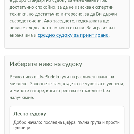
е добро стандартно судоку за ежедневна игра:
достатъчно спокойно, за да не изисква експертни
техники, но достатъчно интересно, за да Ви държи
съсредоточени. Ако заседнете, подсказката ще
покаже следващата логична стъпка. За игра извън
средно судоку за принтиране
екрана има и
.
Изберете ниво на судоку
Всяко ниво в LiveSudoku учи на различен начин на
мислене. Започнете там, където се чувствате уверени,
и минете нагоре, когато решавате пъзелите без
налучкване.
Лесно судоку
Добро начало: последна цифра, пълна група и прости
единици.