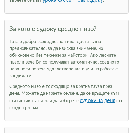
урока как се играе судоку
върнете се към
.
За кого е судоку средно ниво?
Това е добро всекидневно ниво: достатъчно
предизвикателно, за да изисква внимание, но
обикновено без техники за майстори. Ако лесните
пъзели вече Ви се получават автоматично, средното
ниво носи повече удовлетворение и учи на работа с
кандидати.
Средното ниво е подходящо за кратка пауза през
деня. Можете да играете онлайн, да се връщате към
судоку на деня
статистиката си или да изберете
със
сходен ритъм.