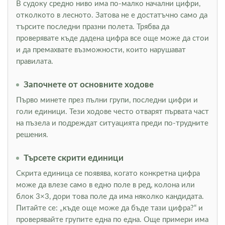
В судоку средно ниво има по-малко начални цифри,
отколкото в лесното. Затова не е достатъчно само да
търсите последни празни полета. Трябва да
проверявате къде дадена цифра все още може да стои
и да премахвате възможности, които нарушават
правилата.
Започнете от основните ходове
Първо минете през пълни групи, последни цифри и
голи единици. Тези ходове често отварят първата част
на пъзела и подреждат ситуацията преди по-трудните
решения.
Търсете скрити единици
Скрита единица се появява, когато конкретна цифра
може да влезе само в едно поле в ред, колона или
блок 3×3, дори това поле да има няколко кандидата.
Питайте се: „къде още може да бъде тази цифра?“ и
проверявайте групите една по една. Още примери има