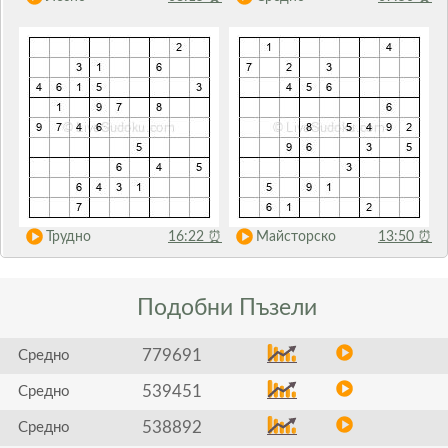
Трудно
16:22
⏰
Майсторско
13:50
⏰
Подобни
Пъзели
779691
Средно
539451
Средно
538892
Средно