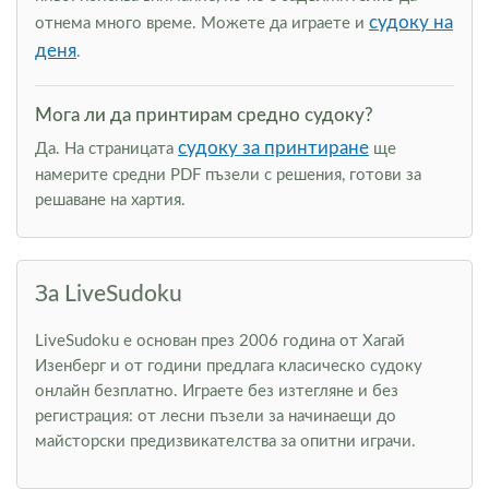
судоку на
отнема много време. Можете да играете и
деня
.
Мога ли да принтирам средно судоку?
судоку за принтиране
Да. На страницата
ще
намерите средни PDF пъзели с решения, готови за
решаване на хартия.
За LiveSudoku
LiveSudoku е основан през 2006 година от Хагай
Изенберг и от години предлага класическо судоку
онлайн безплатно. Играете без изтегляне и без
регистрация: от лесни пъзели за начинаещи до
майсторски предизвикателства за опитни играчи.