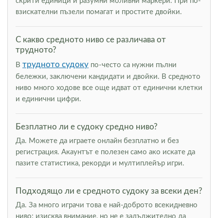
скрити единици и разумни моливни маркери. При по-
взискателни пъзели помагат и простите двойки.
С какво средното ниво се различава от
трудното?
трудното судоку
В
по-често са нужни пълни
бележки, заключени кандидати и двойки. В средното
ниво много ходове все още идват от единични клетки
и единични цифри.
Безплатно ли е судоку средно ниво?
Да. Можете да играете онлайн безплатно и без
регистрация. Акаунтът е полезен само ако искате да
пазите статистика, рекорди и мултиплейър игри.
Подходящо ли е средното судоку за всеки ден?
Да. За много играчи това е най-доброто всекидневно
ниво: изисква внимание, но не е задължително да