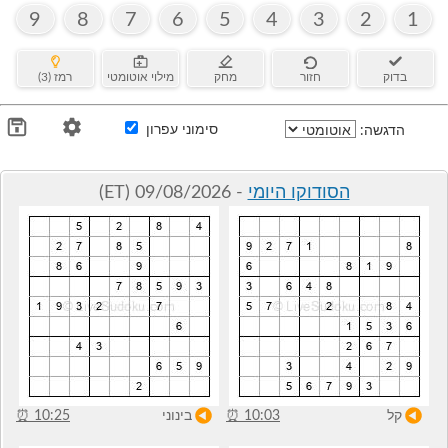
9
8
7
6
5
4
3
2
1
בדוק
חזור
מחק
מילוי אוטומטי
רמז (3)
סימוני עפרון
הדגשה:
הסודוקו היומי
- 09/08/2026 (ET)
קל
10:03
⏰
בינוני
10:25
⏰