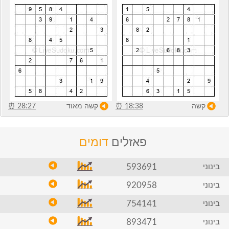
קשה
18:38
⏰
קשה מאוד
28:27
⏰
פאזלים
דומים
593691
בינוני
920958
בינוני
754141
בינוני
893471
בינוני