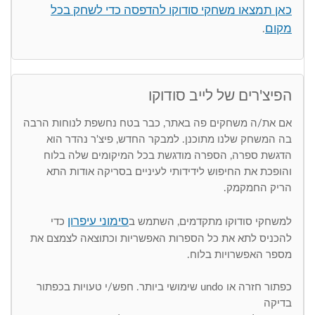
כאן תמצאו משחקי סודוקו להדפסה כדי לשחק בכל
מקום
.
הפיצ'רים של לייב סודוקו
אם את/ה משחקים פה באתר, כבר בטח נחשפת לנוחות הרבה
בה המשחק שלנו מתוכנן. למבקר החדש, פיצ'ר נהדר הוא
הדגשת ספרה, הספרה מודגשת בכל המיקומים שלה בלוח
והופכת את החיפוש לידידותי לעיניים בסריקה אודות התא
הריק החמקמק.
סימוני עיפרון
למשחקי סודוקו מתקדמים, השתמש ב
כדי
להכניס לתא את כל הספרות האפשריות וכתוצאה לצמצם את
מספר האפשרויות בלוח.
כפתור חזרה או undo שימושי ביותר. חפש/י טעויות בכפתור
בדיקה