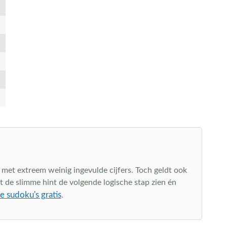
 met extreem weinig ingevulde cijfers. Toch geldt ook
at de slimme hint de volgende logische stap zien én
ke sudoku's gratis
.