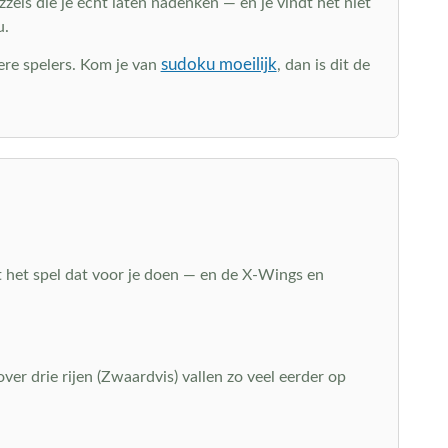
els die je écht laten nadenken — en je vindt het niet
u.
sudoku moeilijk
dere spelers. Kom je van
, dan is dit de
at het spel dat voor je doen — en de X-Wings en
over drie rijen (Zwaardvis) vallen zo veel eerder op