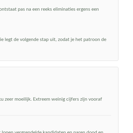
 ontstaat pas na een reeks eliminaties ergens een
ie legt de volgende stap uit, zodat je het patroon de
 zeer moeilijk. Extreem weinig cijfers zijn vooraf
ier lopen vergrendelde kandidaten en paren dood en