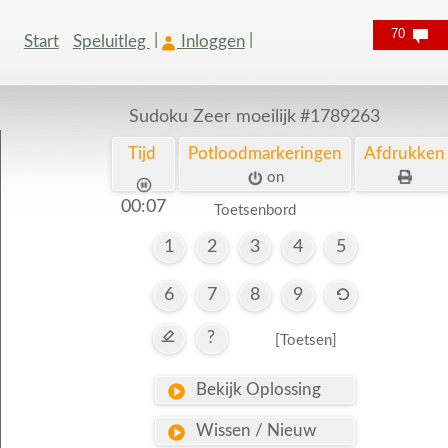
70
Start
Speluitleg
Inloggen
Sudoku Zeer moeilijk
#1789263
Tijd
Potloodmarkeringen
Afdrukken
on
00:08
Toetsenbord
1
2
3
4
5
6
7
8
9
?
[Toetsen]
Bekijk Oplossing
Wissen / Nieuw