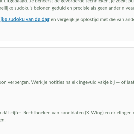
 uitgedaagd. Je beheerst de gevorderde technieken, je zoekt puzz
ilijke sudoku's belonen geduld en precisie als geen ander nivea
ijke sudoku van de dag
en vergelijk je oplostijd met die van an
on verbergen. Werk je notities na elk ingevuld vakje bij — of la
een dát cijfer. Rechthoeken van kandidaten (X-Wing) en drielingen 
en.