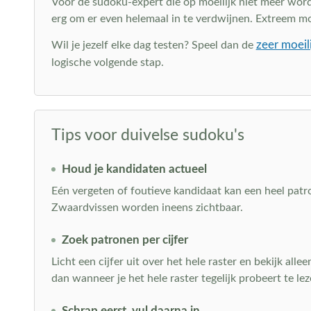
Voor de sudoku-expert die op moeilijk niet meer wordt
erg om er even helemaal in te verdwijnen. Extreem moe
zeer moeil
Wil je jezelf elke dag testen? Speel dan de
logische volgende stap.
Tips voor duivelse sudoku's
Houd je kandidaten actueel
Eén vergeten of foutieve kandidaat kan een heel patro
Zwaardvissen worden ineens zichtbaar.
Zoek patronen per cijfer
Licht een cijfer uit over het hele raster en bekijk all
dan wanneer je het hele raster tegelijk probeert te lez
Schrap eerst, vul daarna in