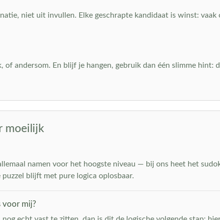
atie, niet uit invullen. Elke geschrapte kandidaat is winst: vaak
k, of andersom. En blijf je hangen, gebruik dan één slimme hint: d
 moeilijk
allemaal namen voor het hoogste niveau — bij ons heet het sudoku
puzzel blijft met pure logica oplosbaar.
s voor mij?
 nog echt vast te zitten, dan is dit de logische volgende stap: h