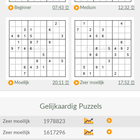
Beginner
07:43
⏰
Medium
12:32
⏰
Moeilijk
20:11
⏰
Zeer moeilijk
17:52
⏰
Gelijkaardig
Puzzels
1978823
Zeer moeilijk
1617296
Zeer moeilijk