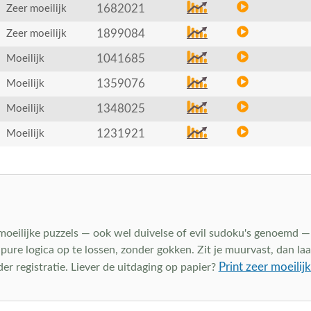
1682021
Zeer moeilijk
1899084
Zeer moeilijk
1041685
Moeilijk
1359076
Moeilijk
1348025
Moeilijk
1231921
Moeilijk
 moeilijke puzzels — ook wel duivelse of evil sudoku's genoemd —
t pure logica op te lossen, zonder gokken. Zit je muurvast, dan la
Print zeer moeilij
nder registratie. Liever de uitdaging op papier?