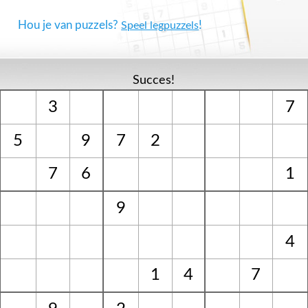
Hou je van puzzels?
!
Speel legpuzzels
Succes!
3
7
5
9
7
2
7
6
1
9
4
1
4
7