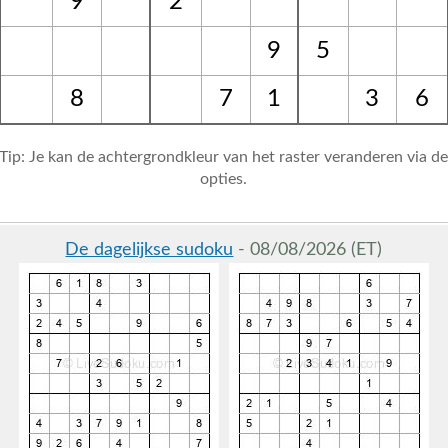
9
2
9
5
8
7
1
3
6
Tip: Je kan de achtergrondkleur van het raster veranderen via d
opties.
De dagelijkse sudoku
- 08/08/2026 (ET)