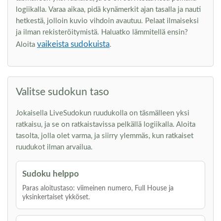
logiikalla. Varaa aikaa, pidä kynämerkit ajan tasalla ja nauti
hetkestä, jolloin kuvio vihdoin avautuu. Pelaat ilmaiseksi
ja ilman rekisteröitymistä. Haluatko lämmitellä ensin?
vaikeista sudokuista
Aloita
.
Valitse sudokun taso
Jokaisella LiveSudokun ruudukolla on täsmälleen yksi
ratkaisu, ja se on ratkaistavissa pelkällä logiikalla. Aloita
tasolta, jolla olet varma, ja siirry ylemmäs, kun ratkaiset
ruudukot ilman arvailua.
Sudoku helppo
Paras aloitustaso: viimeinen numero, Full House ja
yksinkertaiset ykköset.