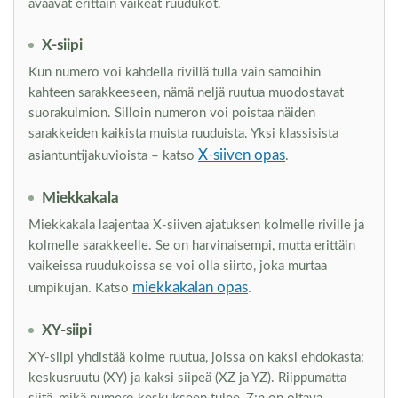
avaavat erittäin vaikeat ruudukot.
X-siipi
Kun numero voi kahdella rivillä tulla vain samoihin
kahteen sarakkeeseen, nämä neljä ruutua muodostavat
suorakulmion. Silloin numeron voi poistaa näiden
sarakkeiden kaikista muista ruuduista. Yksi klassisista
X-siiven opas
asiantuntijakuvioista – katso
.
Miekkakala
Miekkakala laajentaa X-siiven ajatuksen kolmelle riville ja
kolmelle sarakkeelle. Se on harvinaisempi, mutta erittäin
vaikeissa ruudukoissa se voi olla siirto, joka murtaa
miekkakalan opas
umpikujan. Katso
.
XY-siipi
XY-siipi yhdistää kolme ruutua, joissa on kaksi ehdokasta:
keskusruutu (XY) ja kaksi siipeä (XZ ja YZ). Riippumatta