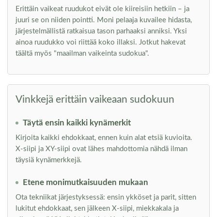
Erittäin vaikeat ruudukot eivät ole kiireisiin hetkiin – ja
juuri se on niiden pointti. Moni pelaaja kuvailee hidasta,
järjestelmällistä ratkaisua tason parhaaksi anniksi. Yksi
ainoa ruudukko voi riittää koko illaksi. Jotkut hakevat
täältä myös "maailman vaikeinta sudokua".
Vinkkejä erittäin vaikeaan sudokuun
Täytä ensin kaikki kynämerkit
Kirjoita kaikki ehdokkaat, ennen kuin alat etsiä kuvioita.
X-siipi ja XY-siipi ovat lähes mahdottomia nähdä ilman
täysiä kynämerkkejä.
Etene monimutkaisuuden mukaan
Ota tekniikat järjestyksessä: ensin ykköset ja parit, sitten
lukitut ehdokkaat, sen jälkeen X-siipi, miekkakala ja