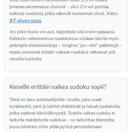
siitä, mikä numero keskukseen tulee, Z:n on oltava
jommassakummassa siivessä – siksi Z:n voi poistaa
kaikista ruuduista, jotka näkevät molemmat siivet. Katso
XY-siiven opas
.
Jos jokin kuvio on uusi, harjoittele sitä ensin oppaassa.
Kaikkein vaikeimmissa ruudukoissa voidaan tarvita myös
pidempiä ehdokasketjuja – loogisia "jos–niin"-päättelyjä –
mutta useimmat erittäin vaikeat ruudukot ratkeavat yllä
olevilla kuvioilla.
Kenelle erittäin vaikea sudoku sopii?
Tämä on taso asiantuntijoille: sinulle, joka osaat
kynämerkit, parit ja lukitut ehdokkaat ja haluat ruudukoita,
jotka vaativat kärsivällisyyttä. Todella vaikea sudoku ei
tarkoita mahdotonta sudokua – se tarkoittaa tilannetta,
jossa jokainen siirto pitää pystyä perustelemaan.