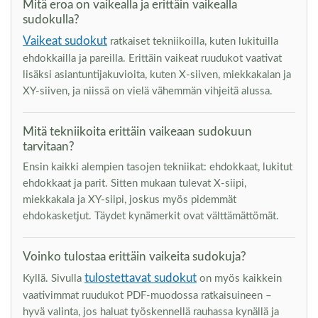
Mitä eroa on vaikealla ja erittäin vaikealla
sudokulla?
Vaikeat sudokut
ratkaiset tekniikoilla, kuten lukituilla
ehdokkailla ja pareilla. Erittäin vaikeat ruudukot vaativat
lisäksi asiantuntijakuvioita, kuten X-siiven, miekkakalan ja
XY-siiven, ja niissä on vielä vähemmän vihjeitä alussa.
Mitä tekniikoita erittäin vaikeaan sudokuun
tarvitaan?
Ensin kaikki alempien tasojen tekniikat: ehdokkaat, lukitut
ehdokkaat ja parit. Sitten mukaan tulevat X-siipi,
miekkakala ja XY-siipi, joskus myös pidemmät
ehdokasketjut. Täydet kynämerkit ovat välttämättömät.
Voinko tulostaa erittäin vaikeita sudokuja?
tulostettavat sudokut
Kyllä. Sivulla
on myös kaikkein
vaativimmat ruudukot PDF-muodossa ratkaisuineen –
hyvä valinta, jos haluat työskennellä rauhassa kynällä ja