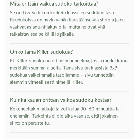
Mitä erittäin vaikea sudoku tarkoittaa?
Se on LiveSudokun korkein klassisen sudokun taso.
Ruudukoissa on hyvin vähän itsestäänselviä siirtoja ja ne
vaativat asiantuntijakuvioita, mutta ne ovat yhä
ratkaistavissa pelkällä logiikalla.
Onko tämä Killer-sudokua?
Ei. Killer-sudoku on eri pelimuunnelma, jossa ruudukkoon
merkitään summa-alueita. Tämä sivu on klassista 9x9-
sudokua vaikeimmalla tasollamme – sivu tunnettiin
aiemmin virheellisesti nimellä Killer.
Kuinka kauan erittäin vaikea sudoku kestää?
Kokeneeltakin ratkojalta voi kulua 30–60 minuuttia tai
enemmän. Tärkeintä ei ole aika vaan se, että jokainen
siirto on perusteltu.