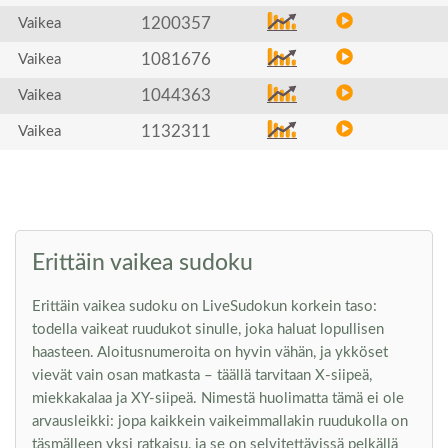
1200357
Vaikea
1081676
Vaikea
1044363
Vaikea
1132311
Vaikea
Erittäin vaikea sudoku
Erittäin vaikea sudoku on LiveSudokun korkein taso:
todella vaikeat ruudukot sinulle, joka haluat lopullisen
haasteen. Aloitusnumeroita on hyvin vähän, ja ykköset
vievät vain osan matkasta – täällä tarvitaan X-siipeä,
miekkakalaa ja XY-siipeä. Nimestä huolimatta tämä ei ole
arvausleikki: jopa kaikkein vaikeimmallakin ruudukolla on
täsmälleen yksi ratkaisu, ja se on selvitettävissä pelkällä