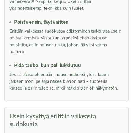
viimeisenä XY-siipi tai ketjut. Usein riittää
yksinkertaisempi tekniikka kuin luulet.
Poista ensin, täytä sitten
Erittäin vaikeassa sudokussa edistyminen tarkoittaa usein
poissulkemista. Vasta kun tarpeeksi ehdokkaita on
poistettu, esiin nousee ruutu, johon jää yksi varma
numero.
Pidä tauko, kun peli lukkiutuu
Jos et pääse eteenpäin, nouse hetkeksi ylös. Tauon
jälkeen moni pelaaja näkee kuvion heti – tuoreella
katseella esiin tulee se, mikä hetki sitten oli näkymätön.
Usein kysyttyä erittäin vaikeasta
sudokusta