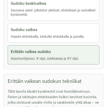
Sudoku keskivaikea
Seuraava askel: piilotetut ykköset, ehdokkaat ja rauhalliset
kynämerkit.
Sudoku vaikea
Haaste ehdokkailla, lukituilla ehdokkailla ja pareilla.
Erittäin vaikea sudoku
Asiantuntijataso: X-siipi, miekkakala ja XY-siipi.
Erittäin vaikean sudokun tekniikat
Tällä tasolla täydet kynämerkit ovat itsestäänselvyys.
Parien ja lukittujen ehdokkaiden lisäksi tarvitset kuvioita,
jotka ulottuvat usealle riville ja sarakkeelle yhtä aikaa – ne