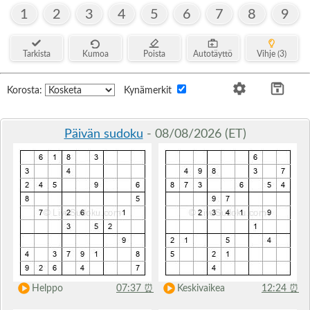
1
2
3
4
5
6
7
8
9
Tarkista
Kumoa
Poista
Autotäyttö
Vihje (3)
Korosta:
Kynämerkit
Päivän sudoku
- 08/08/2026 (ET)
Helppo
07:37
⏰
Keskivaikea
12:24
⏰